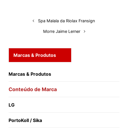
I
o
p
s
e
y
n
k
p
s
t
Spa Malala da Riolax Fransign
Morre Jaime Lerner
Marcas & Produtos
Marcas & Produtos
Conteúdo de Marca
LG
PortoKoll / Sika