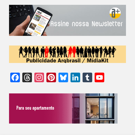
Facebook
Threads
Instagram
Pinterest
Bluesky
LinkedIn
Tumblr
YouTu
Chann