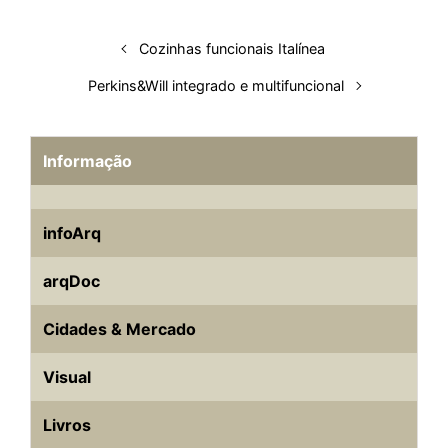
n
k
p
s
Cozinhas funcionais Italínea
t
Perkins&Will integrado e multifuncional
Informação
infoArq
arqDoc
Cidades & Mercado
Visual
Livros