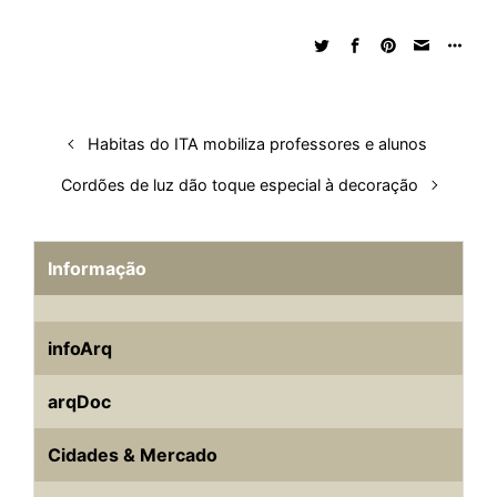
e
b
s
i
a
e
s
l
e
d
o
A
t
d
r
k
r
I
o
p
s
e
y
n
k
p
s
Habitas do ITA mobiliza professores e alunos
t
Cordões de luz dão toque especial à decoração
Informação
infoArq
arqDoc
Cidades & Mercado