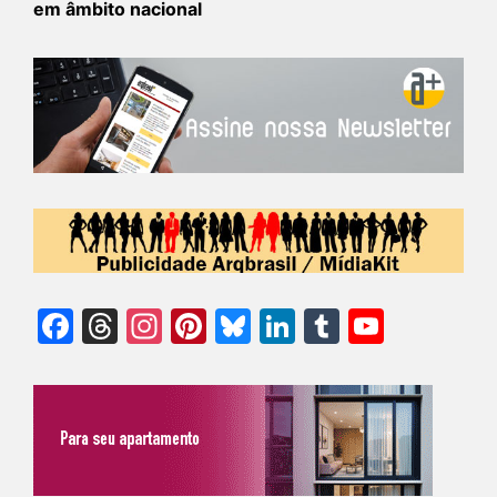
em âmbito nacional
Facebook
Threads
Instagram
Pinterest
Bluesky
LinkedIn
Tumblr
YouTu
Chann