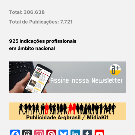
Total:
306.638
Total de Publicações:
7.721
925 Indicações profissionais
em âmbito nacional
Facebook
Threads
Instagram
Pinterest
Bluesky
LinkedIn
Tumblr
YouTu