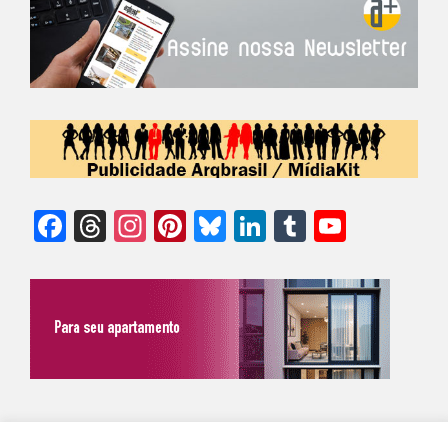
Facebook
Threads
Instagram
Pinterest
Bluesky
LinkedIn
Tumblr
YouTu
Chann
©Biz | São Paulo | Brasil | Arqbrasil: O espaço da arquitetura brasileira |