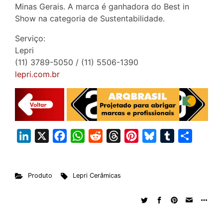
Minas Gerais. A marca é ganhadora do Best in
Show na categoria de Sustentabilidade.
Serviço:
Lepri
(11) 3789-5050 / (11) 5506-1390
lepri.com.br
L
X
F
W
R
T
P
B
T
S
i
a
h
e
h
i
l
u
h
n
c
a
d
r
n
u
m
a
Produto
Lepri Cerâmicas
k
e
t
d
e
t
e
b
r
e
b
s
i
a
e
s
l
e
d
o
A
t
d
r
k
r
I
o
p
s
e
y