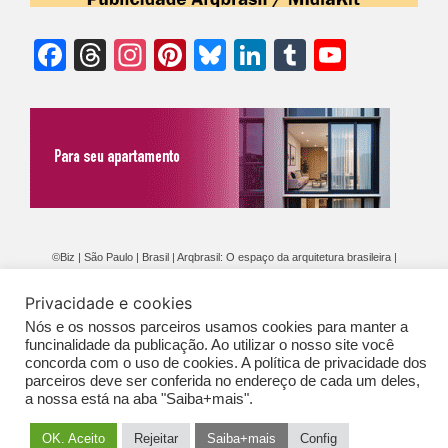
Facebook
Threads
Instagram
Pinterest
Bluesky
LinkedIn
Tumblr
YouTu
Chann
©Biz | São Paulo | Brasil | Arqbrasil: O espaço da arquitetura brasileira |
Expediente
|
Contato
|
Newsletter
/
PolíticaDePrivacidade
/
CONDIÇÕES
Privacidade e cookies
GERAIS DE PUBLICAÇÃO (CGP
)
Nós e os nossos parceiros usamos cookies para manter a
funcinalidade da publicação. Ao utilizar o nosso site você
concorda com o uso de cookies. A política de privacidade dos
parceiros deve ser conferida no endereço de cada um deles,
a nossa está na aba "Saiba+mais".
OK. Aceito
Rejeitar
Saiba+mais
Config