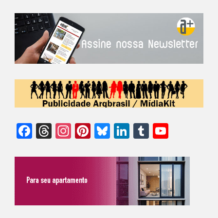
Facebook
Threads
Instagram
Pinterest
Bluesky
LinkedIn
Tumblr
YouTu
Chann