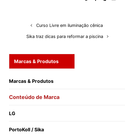
d
o
A
t
d
r
k
r
I
o
p
s
e
y
n
k
p
s
Curso Livre em iluminação cênica
t
Sika traz dicas para reformar a piscina
Marcas & Produtos
Marcas & Produtos
Conteúdo de Marca
LG
PortoKoll / Sika