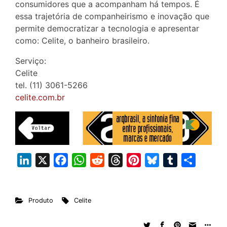
consumidores que a acompanham há tempos. É
essa trajetória de companheirismo e inovação que
permite democratizar a tecnologia e apresentar
como: Celite, o banheiro brasileiro.
Serviço:
Celite
tel. (11) 3061-5266
celite.com.br
L
X
F
W
R
T
P
B
T
S
i
a
h
e
h
i
l
u
h
n
c
a
d
r
n
u
m
a
Produto
Celite
k
e
t
d
e
t
e
b
r
e
b
s
i
a
e
s
l
e