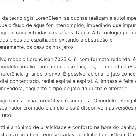
 da tecnologia LorenClean, as duchas realizam a autolimp
ue o fluxo de água for interrompido, impedindo que impur
 fiquem concentradas nas saídas d’água. A tecnologia prom
dos bicos do espalhador, evitando a obstrução e,
ntemente, os desvios nos jatos.
ivo modelo LorenClean 7035 C16, com formato redondo, é
 modelo autolimpante com cinco funções, permitindo a es
preferência girando o crivo. É possível acionar o jato conce
adial concentrado, radial espiral e espiral. A limpeza é feita
inovadora, enquanto o tipo de jato da ducha é alterado.
gn slim, a linha LorenClean é completa. O modelo retangu
spalhador cromado e amplo e está disponível nas versões 
 teto.
tti é sinônimo de praticidade e conforto na hora do banho,
ísticas muito bem representadas pela linha LorenClean. O 