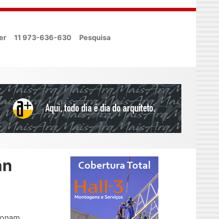
er
11 973-636-630
Pesquisa
an
ionam