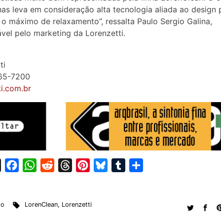
as leva em consideração alta tecnologia aliada ao design 
 o máximo de relaxamento”, ressalta Paulo Sergio Galina,
vel pelo marketing da Lorenzetti.
ti
065-7200
ti.com.br
X
F
W
R
T
P
B
T
S
a
h
e
h
i
l
u
h
c
a
d
r
n
u
m
a
to
LorenClean
,
Lorenzetti
e
t
d
e
t
e
b
r
b
s
i
a
e
s
l
e