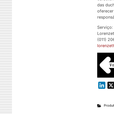
das duch
oferecer
responsá
Serviço:
Lorenzet
(011) 2
lorenzet
L
i
n
Produ
k
e