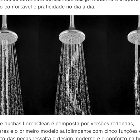
 confortável e praticidade no dia a dia.
de duchas LorenClean é composta por versões redondas,
ares e o primeiro modelo autolimpante com cinco funções d
to das peças ressalta o design moderno e o conforto na h