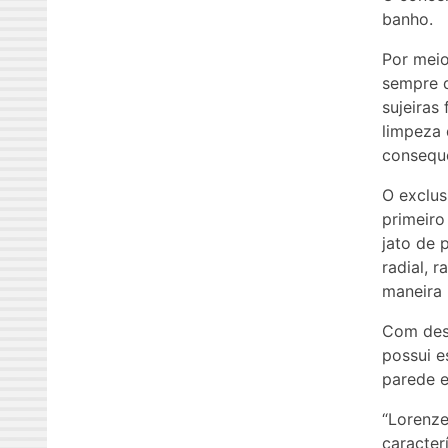
banho.
Por meio
sempre q
sujeiras
limpeza 
conseque
O exclus
primeiro
jato de 
radial, r
maneira 
Com desi
possui e
parede e
“Lorenze
caracter