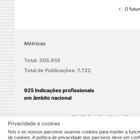
d
O futu
I
n
Métricas
Total:
305.955
Total de Publicações:
7.722
925 Indicações profissionais
em âmbito nacional
©Biz | São Paulo | Brasil | Arqbrasil: O espaç
Privacidade e cookies
Nós e os nossos parceiros usamos cookies para manter a funcina
de cookies. A política de privacidade dos parceiros deve ser co