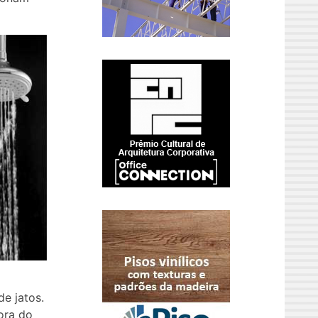
e jatos.
ora do