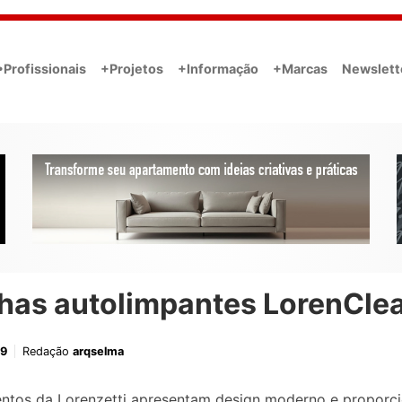
•Profissionais
+Projetos
+Informação
+Marcas
Newslett
has autolimpantes LorenCle
19
Redação
arqselma
ntos da Lorenzetti apresentam design moderno e proporc