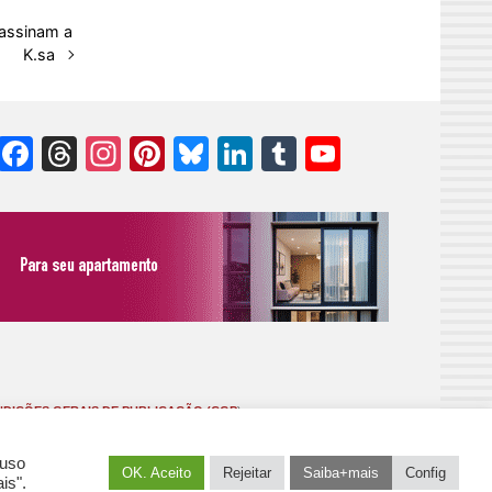
 assinam a
K.sa
Facebook
Threads
Instagram
Pinterest
Bluesky
LinkedIn
Tumblr
YouTube
Channel
DIÇÕES GERAIS DE PUBLICAÇÃO (CGP
)
 uso
OK. Aceito
Rejeitar
Saiba+mais
Config
is".