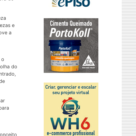
eza
ezas e
ove a
 o
colha do
ntrado,
 de
lar
para
conceito