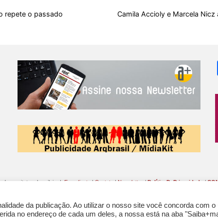
o
A
t
d
r
k
r
ro repete o passado
Camila Accioly e Marcela Nicz
o
p
s
e
y
k
p
s
t
o da arquitetura brasileira |
Expediente
|
Contato
|
Newsletter
/
PolíticaDePrivacidade
/
CON
lidade da publicação. Ao utilizar o nosso site você concorda com o
nferida no endereço de cada um deles, a nossa está na aba "Saiba+ma