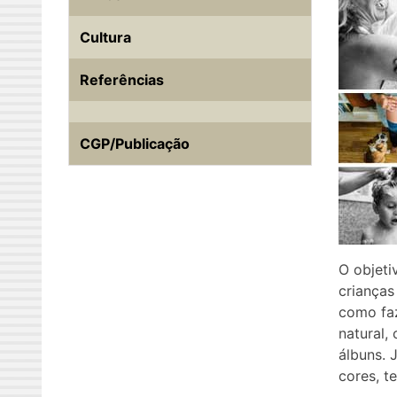
Cultura
Referências
CGP/Publicação
O objeti
crianças
como faz
natural,
álbuns. 
cores, t