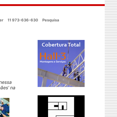
er
11 973-636-630
Pesquisa
anessa
ães’ na