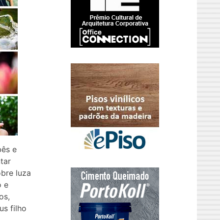
bês e
tar
obre luza
o e
os,
s filho