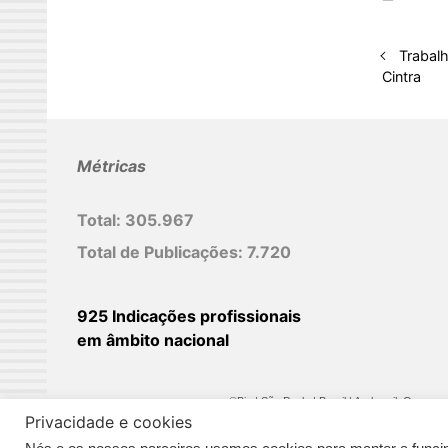
e
d
Trabal
Cintra
I
n
Métricas
Total:
305.967
Total de Publicações:
7.720
925 Indicações profissionais
em âmbito nacional
©Biz | São Paulo | Brasil | Arqbrasil: O espaç
Privacidade e cookies