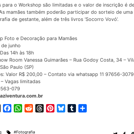
 para o Workshop são limitadas e o valor de inscrição é d
 As mamães também poderão participar do sorteio de uma
rafia de gestante, além de três livros ‘Socorro Vovó’.
p Foto e Decoração para Mamães
 de junho
 Das 14h às 18h
Show Room Vanessa Guimarães – Rua Godoy Costa, 34 – Vil
 São Paulo (SP)
es: Valor R$ 200,00 – Contato via whatsapp 11 97656-3079
 – Vagas limitadas
6-563-079
raziventura.com.br
X
F
W
R
T
P
B
T
S
a
h
e
h
i
l
u
h
c
a
d
r
n
u
m
a
q
#Fotografia
e
t
d
e
t
e
b
r