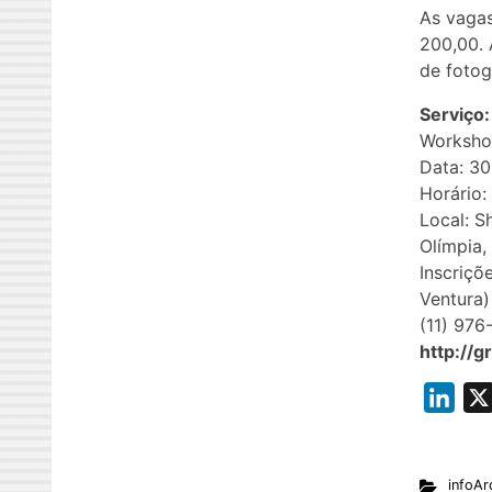
As vagas
200,00.
de fotog
Serviço:
Worksho
Data: 30
Horário:
Local: 
Olímpia,
Inscriçõ
Ventura)
(11) 97
http://g
L
i
n
infoAr
k