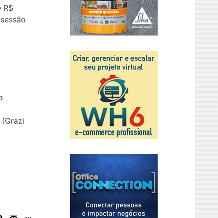
e R$
 sessão
a
 (Grazi