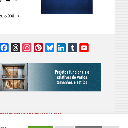
culo XXI
Facebook
Threads
Instagram
Pinterest
Bluesky
LinkedIn
Tumblr
YouTube
Channel
DIÇÕES GERAIS DE PUBLICAÇÃO (CGP
)