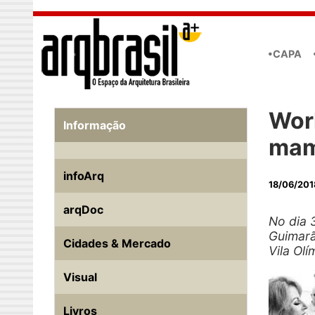
Skip to main content
•CAPA
Wor
Informação
ma
infoArq
18/06/201
arqDoc
No dia 
Guimarã
Cidades & Mercado
Vila Ol
Visual
Livros