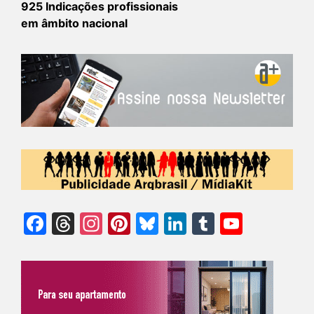
925 Indicações profissionais
em âmbito nacional
Facebook
Threads
Instagram
Pinterest
Bluesky
LinkedIn
Tumblr
YouTu
Chann