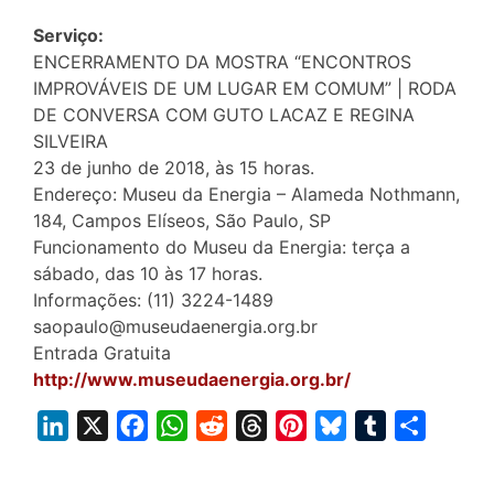
Serviço:
ENCERRAMENTO DA MOSTRA “ENCONTROS
IMPROVÁVEIS DE UM LUGAR EM COMUM” | RODA
DE CONVERSA COM GUTO LACAZ E REGINA
SILVEIRA
23 de junho de 2018, às 15 horas.
Endereço: Museu da Energia – Alameda Nothmann,
184, Campos Elíseos, São Paulo, SP
Funcionamento do Museu da Energia: terça a
sábado, das 10 às 17 horas.
Informações: (11) 3224-1489
saopaulo@museudaenergia.org.br
Entrada Gratuita
http://www.museudaenergia.org.br/
L
X
F
W
R
T
P
B
T
S
i
a
h
e
h
i
l
u
h
n
c
a
d
r
n
u
m
a