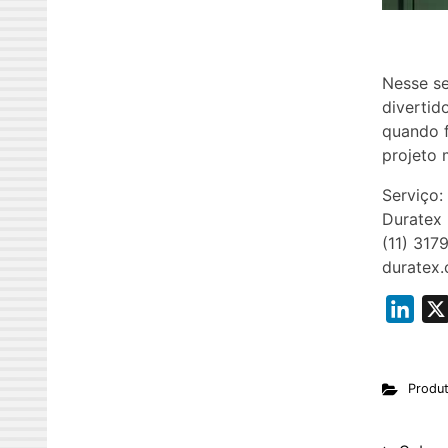
Nesse se
divertid
quando 
projeto m
Serviço:
Duratex
(11) 317
duratex.
L
i
n
Produ
k
e