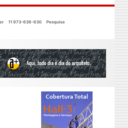
er
11 973-636-630
Pesquisa