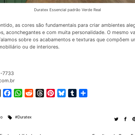
Duratex Essencial padrão Verde Real
ntido, as cores são fundamentais para criar ambientes aleg
os, aconchegantes e com muita personalidade. O mesmo va
falamos sobre os acabamentos e texturas que compõem 
obiliário ou de interiores.
9-7733
com.br
X
F
W
R
T
P
B
T
S
a
h
e
h
i
l
u
h
c
a
d
r
n
u
m
a
to
#Duratex
e
t
d
e
t
e
b
r
b
s
i
a
e
s
l
e