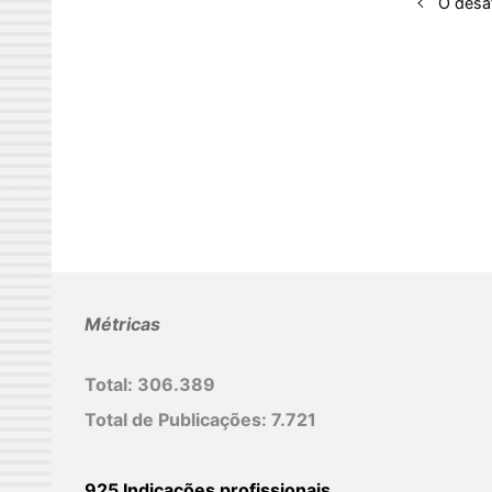
d
O desa
I
n
Métricas
Total:
306.389
Total de Publicações:
7.721
925 Indicações profissionais