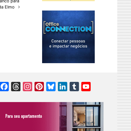
ranco para
da Elmo
Facebook
Threads
Instagram
Pinterest
Bluesky
LinkedIn
Tumblr
YouTube
Channel