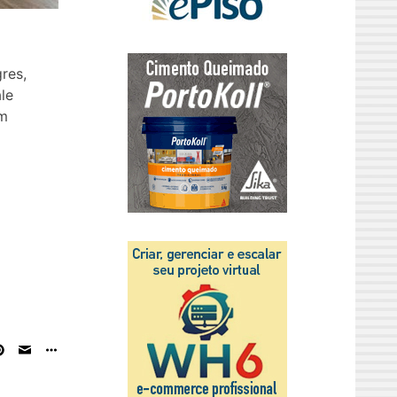
res,
le
um