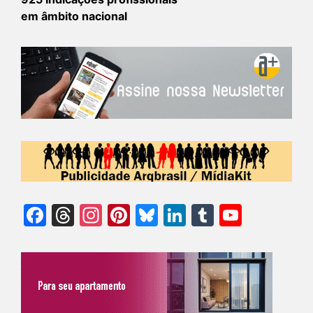
em âmbito nacional
Facebook
Threads
Instagram
Pinterest
Bluesky
LinkedIn
Tumblr
YouTu
Chann