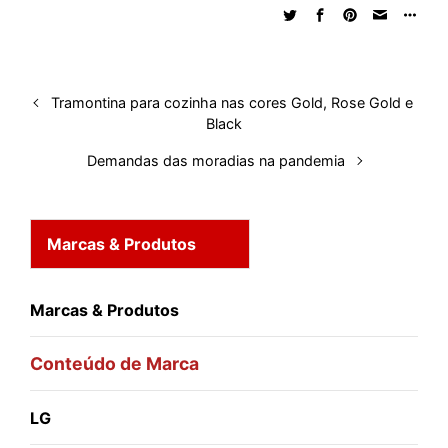
d
o
A
t
d
r
k
r
I
o
p
s
e
y
n
k
p
s
Tramontina para cozinha nas cores Gold, Rose Gold e
t
Black
Demandas das moradias na pandemia
Marcas & Produtos
Marcas & Produtos
Conteúdo de Marca
LG