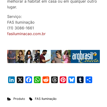
melhorar a habitat em casa ou em qualquer outro
lugar.
Serviço:
FAS Iluminação
(11) 3086-1661
fasiluminacao.com.br
L
X
F
W
R
T
P
B
T
S
i
a
h
e
h
i
l
u
h
n
c
a
d
r
n
u
m
a
Produto
FAS Iluminação
k
e
t
d
e
t
e
b
r
e
b
s
i
a
e
s
l
e