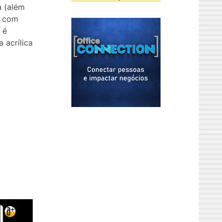
a (além
m com
 é
 acrílica