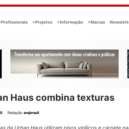
•Profissionais
+Projetos
+Informação
+Marcas
Newslett
an Haus combina texturas
20
Redação
arqbrasil
tas da Urban Haus utilizam pisos vinílicos e carpete pa