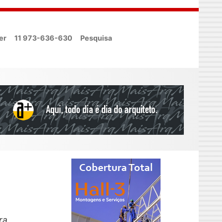
er
11 973-636-630
Pesquisa
ra