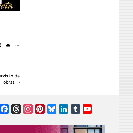
ervisão de
obras
Facebook
Threads
Instagram
Pinterest
Bluesky
LinkedIn
Tumblr
YouTube
Channel