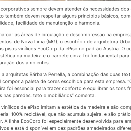
 corporativos sempre devem atender às necessidades dos c
to também devem respeitar alguns princípios básicos, com
lidade, facilidade de manutenção e harmonia.
arcar as áreas de circulação e descompressão na empresa
entos, de Nova Lima (MG), o escritório de arquitetura Urb
 os pisos vinílicos EcoCorp da ePiso no padrão Áustria. O c
estética da madeira e o carpete cinza foi fundamental para 
aração dos ambientes.
a arquitetas Bárbara Perrella, a combinação das duas text
l compor a paleta de cores escolhida para esta empresa. “
ra foi essencial para trazer conforto e equilibrar os tons fr
os nas paredes, teto e mobiliários” comenta.
 vinílicos da ePiso imitam a estética da madeira e são co
rial 100% reciclável, que não acumula sujeira, e são práti
ar. A linha EcoCorp foi especialmente desenvolvida para a
ivos e está disponível em dez padrões amadeirados diferen