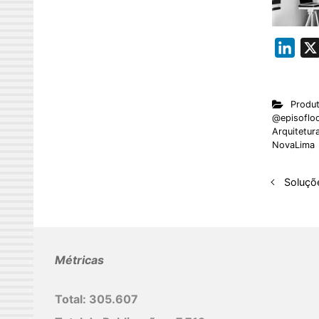
L
i
n
Produ
k
@episoflo
e
Arquitetur
NovaLima
d
I
Soluçõ
n
Métricas
Total:
305.607