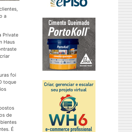
lientes,
o a
 Private
an Haus
ontraste
criar
uras foi
O toque
ios
mpostos
cos de
mbientes
tes. É