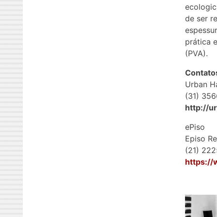
ecologic
de ser r
espessur
prática 
(PVA).
Contato
Urban Ha
(31) 35
http://u
ePiso
Episo R
(21) 22
https:/