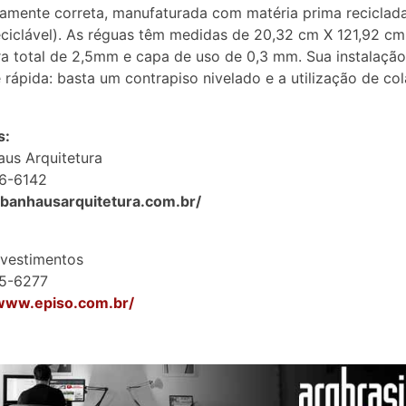
amente correta, manufaturada com matéria prima reciclad
eciclável). As réguas têm medidas de 20,32 cm X 121,92 c
a total de 2,5mm e capa de uso de 0,3 mm. Sua instalação
e rápida: basta um contrapiso nivelado e a utilização de cola
s:
us Arquitetura
66-6142
rbanhausarquitetura.com.br/
evestimentos
25-6277
/www.episo.com.br/