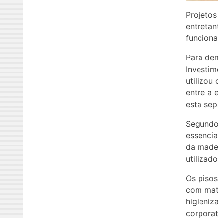
Projetos
entretan
funciona
Para dem
Investim
utilizou
entre a 
esta sep
Segundo 
essencia
da madei
utilizad
Os pisos
com mate
higieniz
corporat