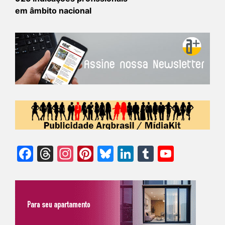
em âmbito nacional
Facebook
Threads
Instagram
Pinterest
Bluesky
LinkedIn
Tumblr
YouTu
Chann