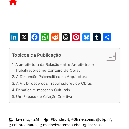
L
X
F
W
R
T
P
B
T
S
i
a
h
e
h
i
l
u
h
n
c
a
d
r
n
u
m
a
Tópicos da Publicação
k
e
t
d
e
t
e
b
r
A arquitetura da Relação entre Arquitetos e
e
b
s
i
a
e
s
l
e
Trabalhadores no Canteiro de Obras
A Dimensão Psicanalítica na Arquitetura
d
o
A
t
d
r
k
r
A Visibilidade dos Trabalhadores de Obras
I
o
p
s
e
y
Desafios e Impasses Culturais
n
k
p
s
Um Espaço de Criação Coletiva
t
Livrario
,
§ZM
#Bonder.N
,
#ShirleiZonis
,
@cbp.rj1
,
@editoraolhares
,
@mariovictorcmonteiro
,
@ninazonis
,