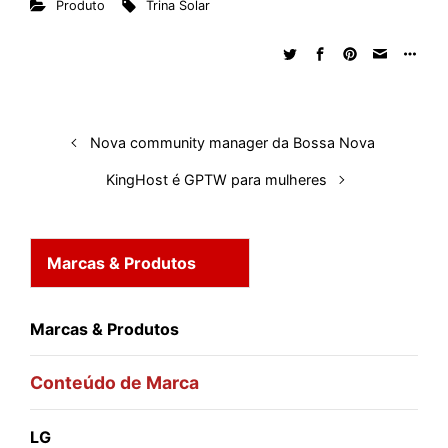
Produto
Trina Solar
k
e
t
d
e
t
e
b
r
e
b
s
i
a
e
s
l
e
d
o
A
t
d
r
k
r
I
o
p
s
e
y
n
k
p
s
Nova community manager da Bossa Nova
t
KingHost é GPTW para mulheres
Marcas & Produtos
Marcas & Produtos
Conteúdo de Marca
LG