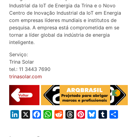
Industrial da IoT de Energia da Trina e o Novo
Centro de Inovação Industrial da IoT em Energia
com empresas líderes mundiais e institutos de
pesquisa. A empresa está comprometida em se
tornar a líder global da indústria de energia
inteligente.
Serviço:
Trina Solar
tel.: 11 3443 7690
trinasolar.com
L
X
F
W
R
T
P
B
T
S
i
a
h
e
h
i
l
u
h
n
c
a
d
r
n
u
m
a