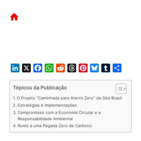
L
X
F
W
R
T
P
B
T
S
i
a
h
e
h
i
l
u
h
n
c
a
d
r
n
u
m
a
Tópicos da Publicação
k
e
t
d
e
t
e
b
r
O Projeto “Caminhada para Aterro Zero” da Sika Brasil
e
b
s
i
a
e
s
l
e
Estratégias e Implementações
d
o
A
t
d
r
k
r
Compromisso com a Economia Circular e a
Responsabilidade Ambiental
I
o
p
s
e
y
Rumo a uma Pegada Zero de Carbono
n
k
p
s
t