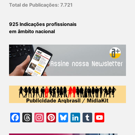
Total de Publicações:
7.721
925 Indicações profissionais
em âmbito nacional
Facebook
Threads
Instagram
Pinterest
Bluesky
LinkedIn
Tumblr
YouTu
Chann