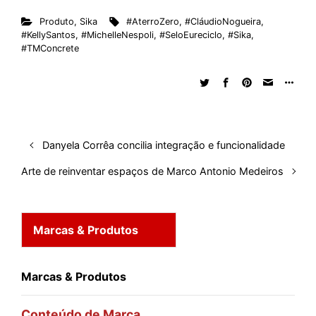
Produto
,
Sika
#AterroZero
,
#CláudioNogueira
,
#KellySantos
,
#MichelleNespoli
,
#SeloEureciclo
,
#Sika
,
#TMConcrete
Danyela Corrêa concilia integração e funcionalidade
Arte de reinventar espaços de Marco Antonio Medeiros
Marcas & Produtos
Marcas & Produtos
Conteúdo de Marca