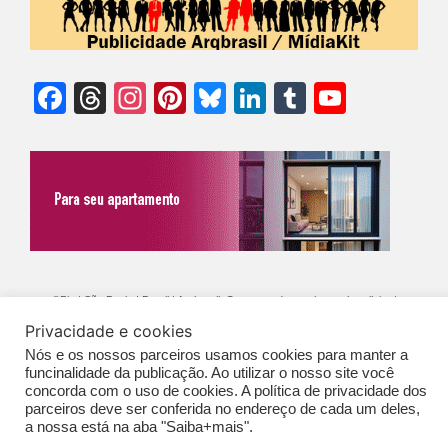
Facebook
Threads
Instagram
Pinterest
Bluesky
LinkedIn
Tumblr
YouTu
Chann
©Biz | São Paulo | Brasil | Arqbrasil: O espaço da arquitetura brasileira |
Privacidade e cookies
Expediente
|
Contato
|
Newsletter
/
PolíticaDePrivacidade
/
CONDIÇÕES
Nós e os nossos parceiros usamos cookies para manter a
GERAIS DE PUBLICAÇÃO (CGP
)
funcinalidade da publicação. Ao utilizar o nosso site você
concorda com o uso de cookies. A política de privacidade dos
parceiros deve ser conferida no endereço de cada um deles,
a nossa está na aba "Saiba+mais".