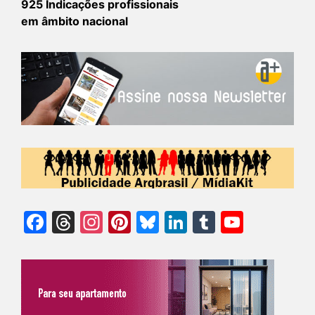
925 Indicações profissionais
em âmbito nacional
Facebook
Threads
Instagram
Pinterest
Bluesky
LinkedIn
Tumblr
YouTu
Chann