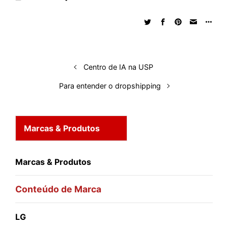
e
b
s
i
a
e
s
l
e
d
o
A
t
d
r
k
r
I
o
p
s
e
y
n
k
p
s
Centro de IA na USP
t
Para entender o dropshipping
Marcas & Produtos
Marcas & Produtos
Conteúdo de Marca
LG