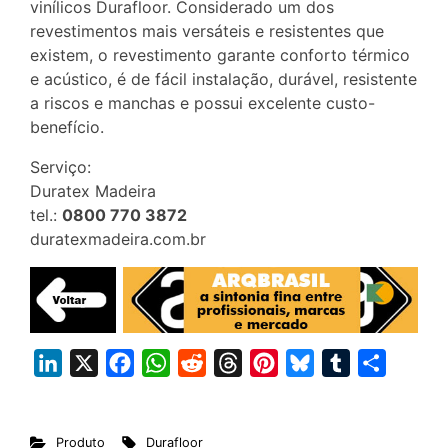
vinílicos Durafloor. Considerado um dos
revestimentos mais versáteis e resistentes que
existem, o revestimento garante conforto térmico
e acústico, é de fácil instalação, durável, resistente
a riscos e manchas e possui excelente custo-
benefício.
Serviço:
Duratex Madeira
tel.:
0800 770 3872
duratexmadeira.com.br
L
X
F
W
R
T
P
B
T
S
i
a
h
e
h
i
l
u
h
n
c
a
d
r
n
u
m
a
Produto
Durafloor
k
e
t
d
e
t
e
b
r