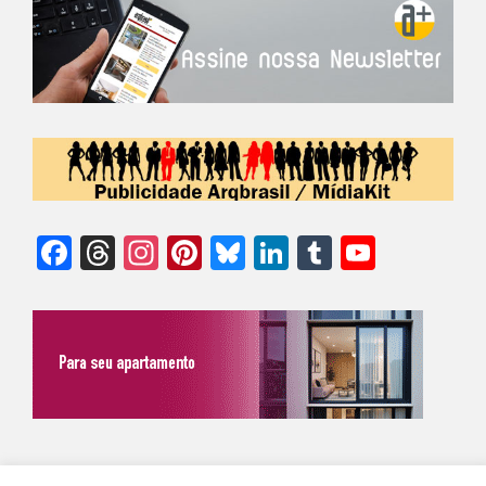
Facebook
Threads
Instagram
Pinterest
Bluesky
LinkedIn
Tumblr
YouTu
Chann
©Biz | São Paulo | Brasil | Arqbrasil: O espaço da arquitetura brasileira |