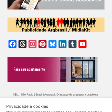
Facebook
Threads
Instagram
Pinterest
Bluesky
LinkedIn
Tumblr
YouTu
Chann
©Biz | São Paulo | Brasil | Arqbrasil: O espaço da arquitetura brasileira |
Expediente
|
Contato
|
Newsletter
/
PolíticaDePrivacidade
/
CONDIÇÕES
Privacidade e cookies
GERAIS DE PUBLICAÇÃO (CGP
)