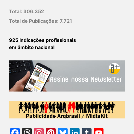
Total:
306.352
Total de Publicações:
7.721
925 Indicações profissionais
em âmbito nacional
Facebook
Threads
Instagram
Pinterest
Bluesky
LinkedIn
Tumblr
YouTu