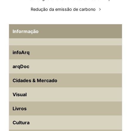
t
Redução da emissão de carbono
Informação
infoArq
arqDoc
Cidades & Mercado
Visual
Livros
Cultura