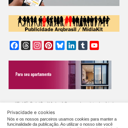
Facebook
Threads
Instagram
Pinterest
Bluesky
LinkedIn
Tumblr
YouTu
Chann
©Biz | São Paulo | Brasil | Arqbrasil: O espaço da arquitetura brasileira |
Privacidade e cookies
Expediente
|
Contato
|
Newsletter
/
PolíticaDePrivacidade
/
CONDIÇÕES
Nós e os nossos parceiros usamos cookies para manter a
GERAIS DE PUBLICAÇÃO (CGP
)
funcinalidade da publicação. Ao utilizar o nosso site você