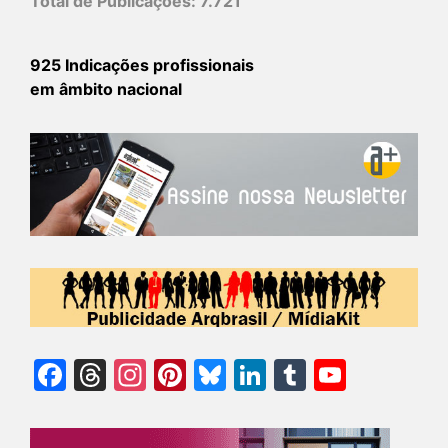
Total de Publicações:
7.721
925 Indicações profissionais
em âmbito nacional
Facebook
Threads
Instagram
Pinterest
Bluesky
LinkedIn
Tumblr
YouTu
Chann