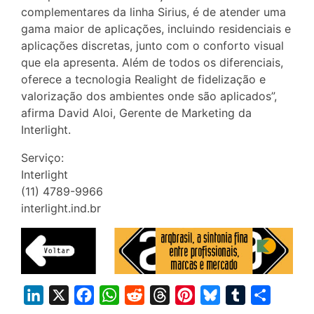
complementares da linha Sirius, é de atender uma
gama maior de aplicações, incluindo residenciais e
aplicações discretas, junto com o conforto visual
que ela apresenta. Além de todos os diferenciais,
oferece a tecnologia Realight de fidelização e
valorização dos ambientes onde são aplicados”,
afirma David Aloi, Gerente de Marketing da
Interlight.
Serviço:
Interlight
(11) 4789-9966
interlight.ind.br
L
X
F
W
R
T
P
B
T
S