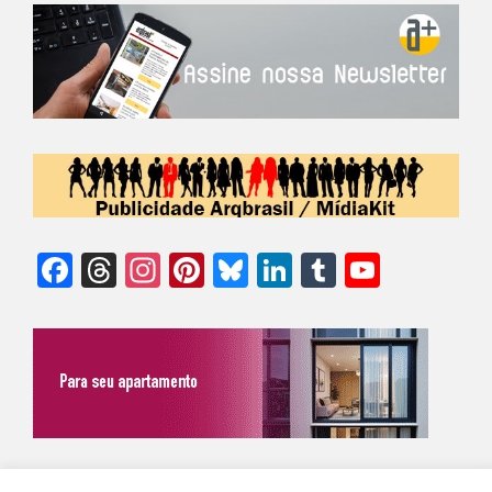
Facebook
Threads
Instagram
Pinterest
Bluesky
LinkedIn
Tumblr
YouTu
Chann
©Biz | São Paulo | Brasil | Arqbrasil: O espaço da arquitetura brasileira |