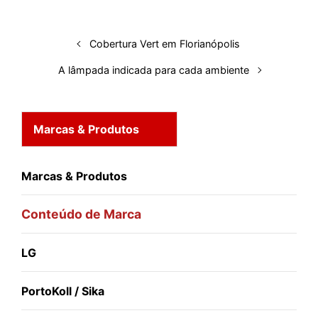
I
o
p
s
e
y
n
k
p
s
Cobertura Vert em Florianópolis
t
A lâmpada indicada para cada ambiente
Marcas & Produtos
Marcas & Produtos
Conteúdo de Marca
LG
PortoKoll / Sika