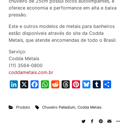
chuveiro de 25cm possui bicos autolimpantes, e
oferece economia e performance em alta e baixa
pressão.
Este e outros modelos de metais para banheiros
estão disponíveis através do site da Codda
Metais, que atende encomendas de todo o Brasil.
Serviço:
Codda Metais
(11) 3564-0800
coddametais.com.br
L
X
F
W
R
T
P
B
T
S
i
a
h
e
h
i
l
u
h
n
c
a
d
r
n
u
m
a
Produto
Chuveiro Palladium
,
Codda Metais
k
e
t
d
e
t
e
b
r
e
b
s
i
a
e
s
l
e
d
o
A
t
d
r
k
r