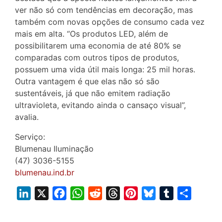
ver não só com tendências em decoração, mas
também com novas opções de consumo cada vez
mais em alta. “Os produtos LED, além de
possibilitarem uma economia de até 80% se
comparadas com outros tipos de produtos,
possuem uma vida útil mais longa: 25 mil horas.
Outra vantagem é que elas não só são
sustentáveis, já que não emitem radiação
ultravioleta, evitando ainda o cansaço visual”,
avalia.
Serviço:
Blumenau Iluminação
(47) 3036-5155
blumenau.ind.br
L
X
F
W
R
T
P
B
T
S
i
a
h
e
h
i
l
u
h
n
c
a
d
r
n
u
m
a