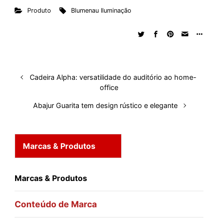
Produto
Blumenau Iluminação
k
e
t
d
e
t
e
b
r
e
b
s
i
a
e
s
l
e
d
o
A
t
d
r
k
r
I
o
p
s
e
y
n
k
p
s
Cadeira Alpha: versatilidade do auditório ao home-
t
office
Abajur Guarita tem design rústico e elegante
Marcas & Produtos
Marcas & Produtos
Conteúdo de Marca