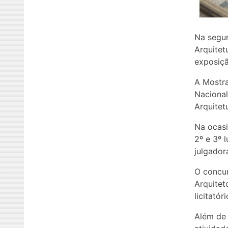
Na segun
Arquitet
exposiçã
A Mostra
Nacional
Arquitet
Na ocasi
2º e 3º 
julgador
O concu
Arquitet
licitató
Além de 