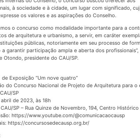
es internas do Conselho, o concurso buscou oferecer aos
onais, à sociedade e à cidade, um lugar com significado, cu
expresse os valores e as aspirações do Conselho.
zamos o concurso como modalidade importante para a cont
tos de arquitetura e urbanismo, a servir, em caráter exempla
nstituições públicas, notoriamente em seu processo de for
a garantir participação ampla e aberta dos profissionais”,
e Otondo, presidente do CAU/SP.
a de Exposição “Um nove quatro”
o do Concurso Nacional de Projeto de Arquitetura para o e
 CAU/SP
 abril de 2023, às 18h
CAU/SP – Rua Quinze de Novembro, 194, Centro Histórico
ssão: https://www.youtube.com/@comunicacaocausp
is: https://concursosedecausp.org.br/
: