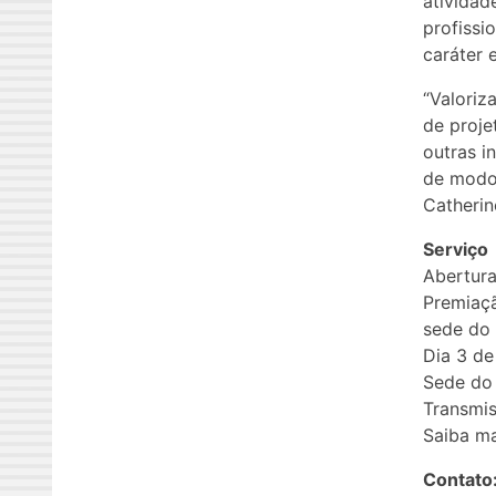
atividad
profissi
caráter 
“Valori
de proje
outras i
de modo 
Catherin
Serviço
Abertur
Premiaçã
sede do
Dia 3 de
Sede do 
Transmi
Saiba ma
Contato