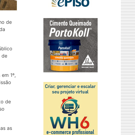
lho de
 da
úblico
o de
 em 1º,
issão
to de
so
das as