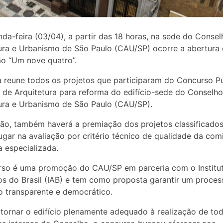
da-feira (03/04), a partir das 18 horas, na sede do Conse
ura e Urbanismo de São Paulo (CAU/SP) ocorre a abertura
o “Um nove quatro”.
 reune todos os projetos que participaram do Concurso P
 de Arquitetura para reforma do edifício-sede do Conselh
ura e Urbanismo de São Paulo (CAU/SP).
ão, também haverá a premiação dos projetos classificados
lugar na avaliação por critério técnico de qualidade da com
a especializada.
rso é uma promoção do CAU/SP em parceria com o Institu
os do Brasil (IAB) e tem como proposta garantir um proces
rio transparente e democrático.
tornar o edifício plenamente adequado à realização de to