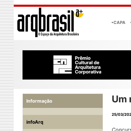
Skip to main content
•CAPA
Um 
Informação
25/03/20
infoArq
Concurs