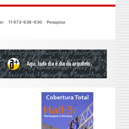
er
11 973-636-630
Pesquisa