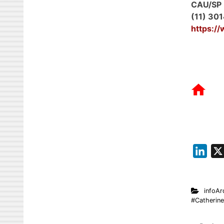
CAU/SP
(11) 30
https:/
L
i
n
infoAr
k
#Catherin
e
d