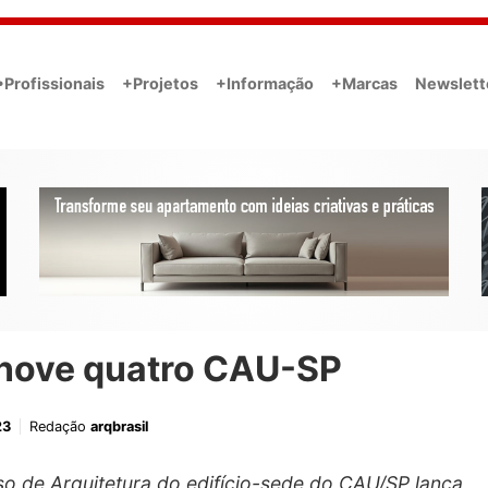
•Profissionais
+Projetos
+Informação
+Marcas
Newslett
nove quatro CAU-SP
23
Redação
arqbrasil
o de Arquitetura do edifício-sede do CAU/SP lança