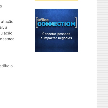
jo
ratação
r, a
mulação,
 destaca
difício-