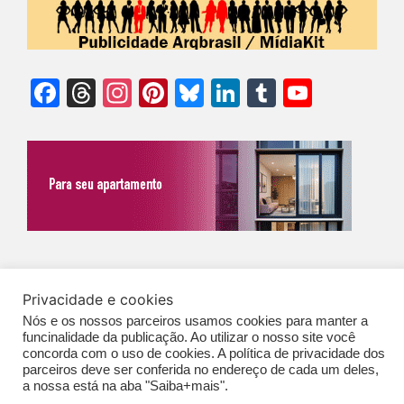
Facebook
Threads
Instagram
Pinterest
Bluesky
LinkedIn
Tumblr
YouTu
Chann
©Biz | São Paulo | Brasil | Arqbrasil: O espaço da arquitetura brasileira |
Privacidade e cookies
Expediente
|
Contato
|
Newsletter
/
PolíticaDePrivacidade
/
CONDIÇÕES
Nós e os nossos parceiros usamos cookies para manter a
GERAIS DE PUBLICAÇÃO (CGP
)
funcinalidade da publicação. Ao utilizar o nosso site você
concorda com o uso de cookies. A política de privacidade dos
parceiros deve ser conferida no endereço de cada um deles,
a nossa está na aba "Saiba+mais".