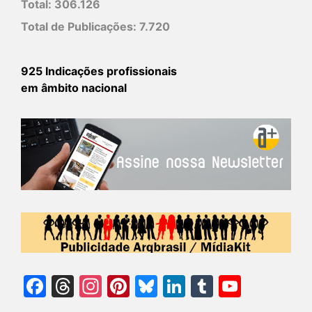
Total:
306.126
Total de Publicações:
7.720
925 Indicações profissionais
em âmbito nacional
Facebook
Threads
Instagram
Pinterest
Bluesky
LinkedIn
Tumblr
YouTu
Chann