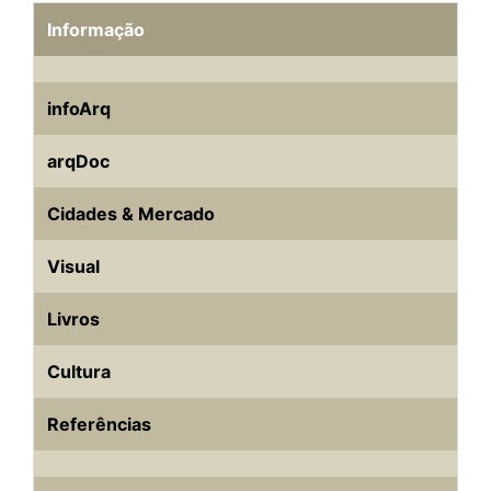
Informação
infoArq
arqDoc
Cidades & Mercado
Visual
Livros
Cultura
Referências