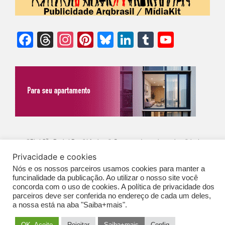
Facebook
Threads
Instagram
Pinterest
Bluesky
LinkedIn
Tumblr
YouTu
Chann
©Biz | São Paulo | Brasil | Arqbrasil: O espaço da arquitetura brasileira |
Privacidade e cookies
Expediente
|
Contato
|
Newsletter
/
PolíticaDePrivacidade
/
CONDIÇÕES
Nós e os nossos parceiros usamos cookies para manter a
GERAIS DE PUBLICAÇÃO (CGP
)
funcinalidade da publicação. Ao utilizar o nosso site você
concorda com o uso de cookies. A política de privacidade dos
parceiros deve ser conferida no endereço de cada um deles,
a nossa está na aba "Saiba+mais".
OK. Aceito
Rejeitar
Saiba+mais
Config