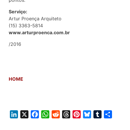
pontos.
Serviço:
Artur Proença Arquiteto
(15) 3363-5814
www.arturproenca.com.br
/2016
HOME
L
X
F
W
R
T
P
B
T
S
i
a
h
e
h
i
l
u
h