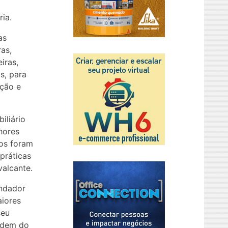
ria.
as
as,
iras,
os, para
ação e
iliário
hores
dos foram
práticas
valcante.
undador
aiores
seu
Ordem do