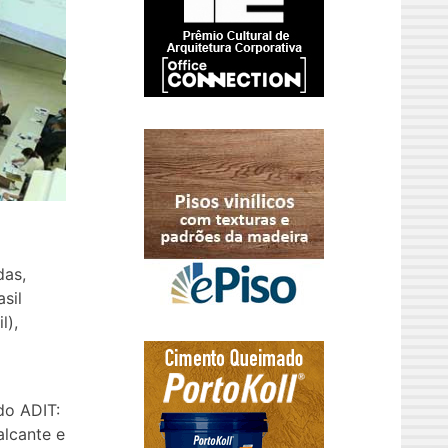
das,
sil
l),
do ADIT:
alcante e