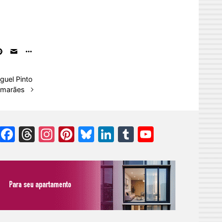
iguel Pinto
imarães
Facebook
Threads
Instagram
Pinterest
Bluesky
LinkedIn
Tumblr
YouTube
Channel