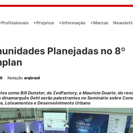
•Profissionais
+Projetos
+Informação
+Marcas
Newslett
unidades Planejadas no 8º
plan
18
Redação
arqbrasil
tes como Bill Dunster, do ZedFactory, e Maurício Duarte, do re
io dinamarquês Gehl serão palestrantes no Seminário sobre Co
as, Loteamentos e Desenvolvimento Urbano