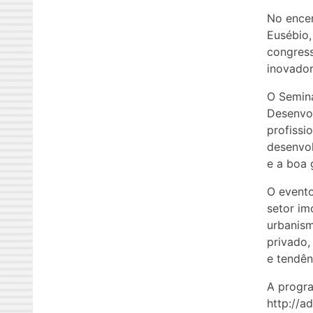
No encer
Eusébio
congres
inovador
O Semin
Desenvo
profissi
desenvol
e a boa 
O evento
setor im
urbanism
privado,
e tendên
A progr
http://