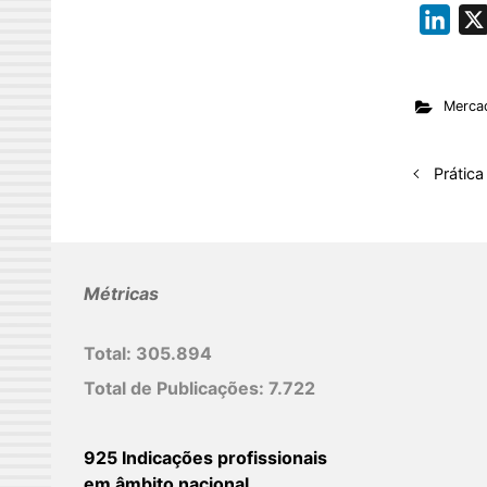
L
i
n
Merca
k
e
d
Prática
I
n
Métricas
Total:
305.894
Total de Publicações:
7.722
925 Indicações profissionais
em âmbito nacional