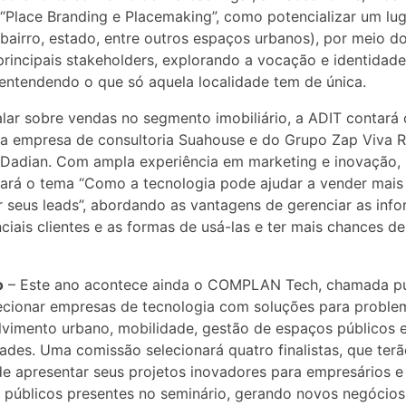
 “Place Branding e Placemaking”, como potencializar um lu
 bairro, estado, entre outros espaços urbanos), por meio d
rincipais stakeholders, explorando a vocação e identidad
entendendo o que só aquela localidade tem de única.
alar sobre vendas no segmento imobiliário, a ADIT contará
da empresa de consultoria Suahouse e do Grupo Zap Viva R
Dadian. Com ampla experiência em marketing e inovação,
ará o tema “Como a tecnologia pode ajudar a vender mais
r seus leads”, abordando as vantagens de gerenciar as inf
ciais clientes e as formas de usá-las e ter mais chances de
o
– Este ano acontece ainda o COMPLAN Tech, chamada pú
ecionar empresas de tecnologia com soluções para proble
vimento urbano, mobilidade, gestão de espaços públicos 
des. Uma comissão selecionará quatro finalistas, que terã
e apresentar seus projetos inovadores para empresários e
 públicos presentes no seminário, gerando novos negócios