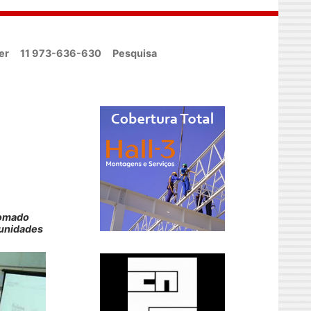
er
11 973-636-630
Pesquisa
nomado
munidades