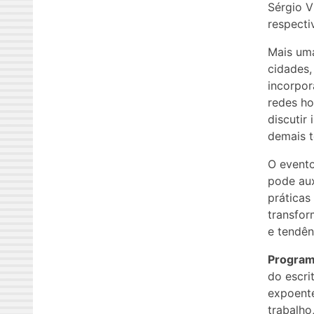
Sérgio V
respecti
Mais uma
cidades,
incorpora
redes ho
discutir
demais t
O evento
pode aux
práticas
transfo
e tendên
Progra
do escri
expoente
trabalho