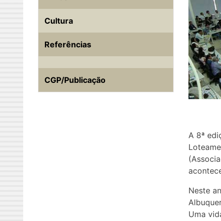
Cultura
Referências
CGP/Publicação
A 8ª ed
Loteamen
(Associa
acontece
Neste an
Albuquer
Uma vida