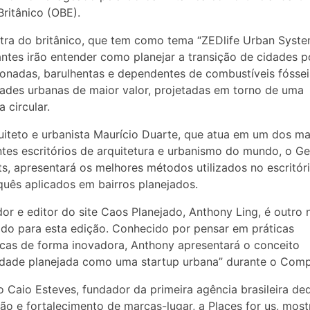
Britânico (OBE).
tra do britânico, que tem como tema “ZEDlife Urban Syste
antes irão entender como planejar a transição de cidades p
onadas, barulhentas e dependentes de combustíveis fósse
des urbanas de maior valor, projetadas em torno de uma
 circular.
uiteto e urbanista Maurício Duarte, que atua em um dos ma
tes escritórios de arquitetura e urbanismo do mundo, o Ge
ts, apresentará os melhores métodos utilizados no escritór
uês aplicados em bairros planejados.
or e editor do site Caos Planejado, Anthony Ling, é outro
do para esta edição. Conhecido por pensar em práticas
icas de forma inovadora, Anthony apresentará o conceito
dade planejada como uma startup urbana” durante o Comp
 Caio Esteves, fundador da primeira agência brasileira de
ão e fortalecimento de marcas-lugar, a Places for us, most