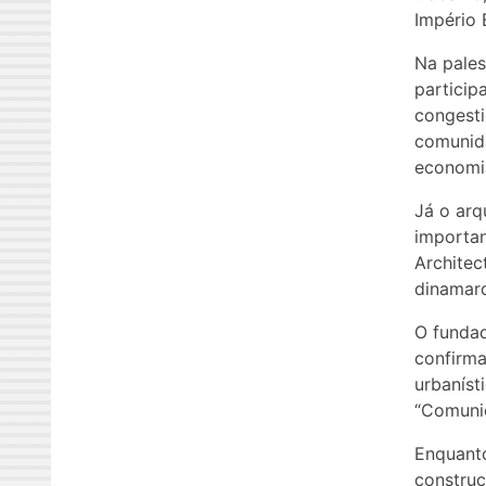
Império 
Na pales
particip
congesti
comunida
economia
Já o arq
importan
Architec
dinamarq
O fundad
confirma
urbaníst
“Comuni
Enquanto
construç