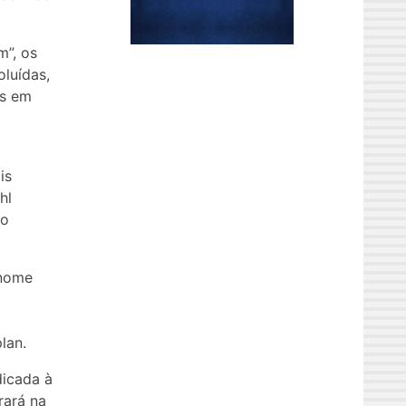
m”, os
oluídas,
is em
is
hl
io
 nome
lan.
dicada à
rará na