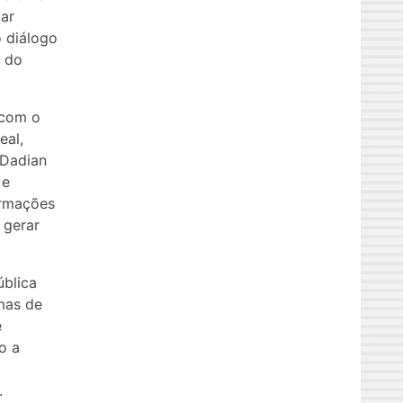
gar
o diálogo
e do
 com o
eal,
 Dadian
 e
ormações
 gerar
blica
mas de
e
o a
.