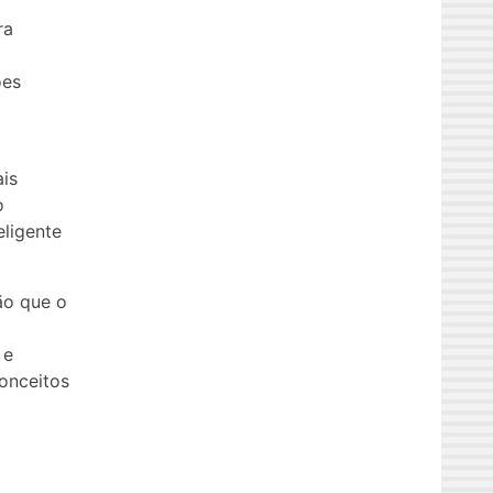
ra
ões
is
o
eligente
ão que o
 e
conceitos