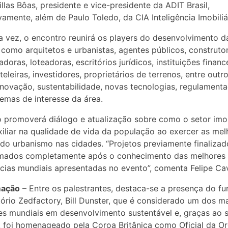
illas Bôas, presidente e vice-presidente da ADIT Brasil,
vamente, além de Paulo Toledo, da CIA Inteligência Imobiliá
 vez, o encontro reunirá os players do desenvolvimento d
 como arquitetos e urbanistas, agentes públicos, construtor
doras, loteadoras, escritórios jurídicos, instituições finance
teleiras, investidores, proprietários de terrenos, entre outr
 inovação, sustentabilidade, novas tecnologias, regulament
emas de interesse da área.
 promoverá diálogo e atualização sobre como o setor imob
iliar na qualidade de vida da população ao exercer as mel
 do urbanismo nas cidades. “Projetos previamente finaliza
rmados completamente após o conhecimento das melhores 
cias mundiais apresentadas no evento”, comenta Felipe Ca
mação
– Entre os palestrantes, destaca-se a presença do f
tório Zedfactory, Bill Dunster, que é considerado um dos m
s mundiais em desenvolvimento sustentável e, graças ao 
, foi homenageado pela Coroa Britânica como Oficial da 