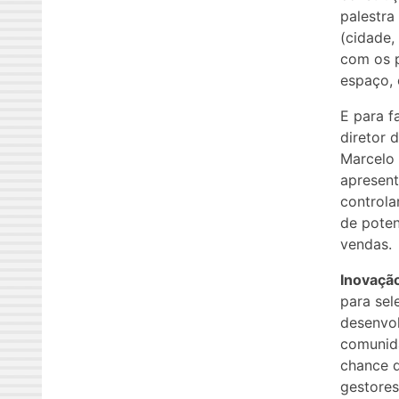
palestra
(cidade,
com os p
espaço, 
E para f
diretor 
Marcelo 
apresent
controla
de poten
vendas.
Inovaçã
para sel
desenvol
comunida
chance d
gestores