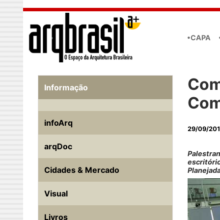
Skip to main content
•CAPA
Com
Informação
Com
infoArq
29/09/20
arqDoc
Palestran
escritór
Cidades & Mercado
Planejad
Visual
Livros