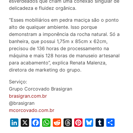
esverdeados que criam uma conexão singular de
delicadeza e fluidez orgânica.
“Esses mobiliários em pedra maciça são o ponto
alto de qualquer ambiente. Isso porque
demonstram a imponência da rocha natural. Só a
banheira, que possui 1,75m x 85cm x 62cm,
precisou de 136 horas de processamento na
máquina e mais 128 horas de manuseio artesanal
para acabamento”, explica Renata Malenza,
diretora de marketing do grupo.
Serviço:
Grupo Corcovado Brasigran
brasigran.com.br
@brasigran
mcorcovado.com.br
L
X
F
W
R
T
P
B
T
S
i
a
h
e
h
i
l
u
h