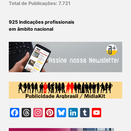
Total de Publicações:
7.721
925 Indicações profissionais
em âmbito nacional
Facebook
Threads
Instagram
Pinterest
Bluesky
LinkedIn
Tumblr
YouTu
Chann