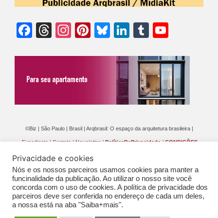
Facebook
Threads
Instagram
Pinterest
Bluesky
LinkedIn
Tumblr
YouTu
Chann
©Biz | São Paulo | Brasil | Arqbrasil: O espaço da arquitetura brasileira |
Expediente
|
Contato
|
Newsletter
/
PolíticaDePrivacidade
/
CONDIÇÕES
GERAIS DE PUBLICAÇÃO (CGP
)
Privacidade e cookies
Nós e os nossos parceiros usamos cookies para manter a
funcinalidade da publicação. Ao utilizar o nosso site você
concorda com o uso de cookies. A política de privacidade dos
parceiros deve ser conferida no endereço de cada um deles,
a nossa está na aba "Saiba+mais".