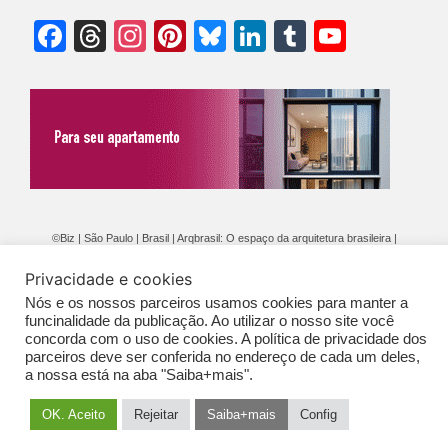
Facebook
Threads
Instagram
Pinterest
Bluesky
LinkedIn
Tumblr
YouTu
Chann
©Biz | São Paulo | Brasil | Arqbrasil: O espaço da arquitetura brasileira |
Expediente
|
Contato
|
Newsletter
/
PolíticaDePrivacidade
/
CONDIÇÕES
Privacidade e cookies
GERAIS DE PUBLICAÇÃO (CGP
)
Nós e os nossos parceiros usamos cookies para manter a
funcinalidade da publicação. Ao utilizar o nosso site você
concorda com o uso de cookies. A política de privacidade dos
parceiros deve ser conferida no endereço de cada um deles,
a nossa está na aba "Saiba+mais".
OK. Aceito
Rejeitar
Saiba+mais
Config