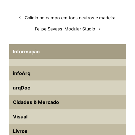
n
k
p
s
t
Caliolo no campo em tons neutros e madeira
Felipe Savassi Modular Studio
Informação
infoArq
arqDoc
Cidades & Mercado
Visual
Livros