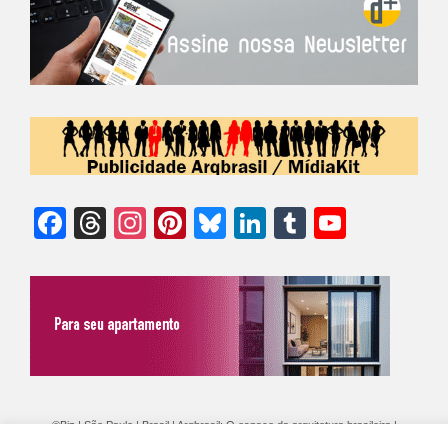
Facebook
Threads
Instagram
Pinterest
Bluesky
LinkedIn
Tumblr
YouTu
Chann
©Biz | São Paulo | Brasil | Arqbrasil: O espaço da arquitetura brasileira |