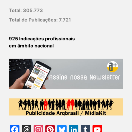
Total:
305.773
Total de Publicações:
7.721
925 Indicações profissionais
em âmbito nacional
Facebook
Threads
Instagram
Pinterest
Bluesky
LinkedIn
Tumblr
YouTu