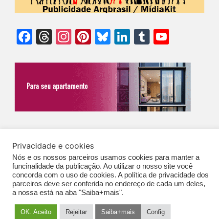
Facebook
Threads
Instagram
Pinterest
Bluesky
LinkedIn
Tumblr
YouTu
Chann
©Biz | São Paulo | Brasil | Arqbrasil: O espaço da arquitetura brasileira |
Privacidade e cookies
Expediente
|
Contato
|
Newsletter
/
PolíticaDePrivacidade
/
CONDIÇÕES
Nós e os nossos parceiros usamos cookies para manter a
GERAIS DE PUBLICAÇÃO (CGP
)
funcinalidade da publicação. Ao utilizar o nosso site você
concorda com o uso de cookies. A política de privacidade dos
parceiros deve ser conferida no endereço de cada um deles,
a nossa está na aba "Saiba+mais".
OK. Aceito
Rejeitar
Saiba+mais
Config