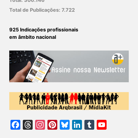
Total de Publicações:
7.722
925 Indicações profissionais
em âmbito nacional
Facebook
Threads
Instagram
Pinterest
Bluesky
LinkedIn
Tumblr
YouTu
Chann