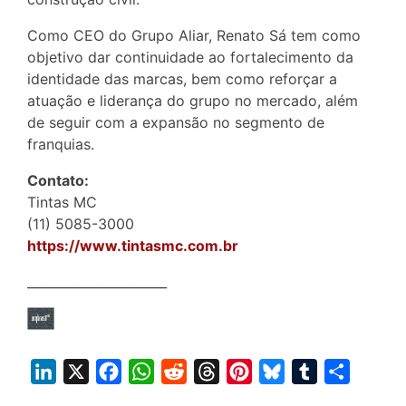
Como CEO do Grupo Aliar, Renato Sá tem como
objetivo dar continuidade ao fortalecimento da
identidade das marcas, bem como reforçar a
atuação e liderança do grupo no mercado, além
de seguir com a expansão no segmento de
franquias.
Contato:
Tintas MC
(11) 5085-3000
https://www.tintasmc.com.br
______________________
L
X
F
W
R
T
P
B
T
S
i
a
h
e
h
i
l
u
h