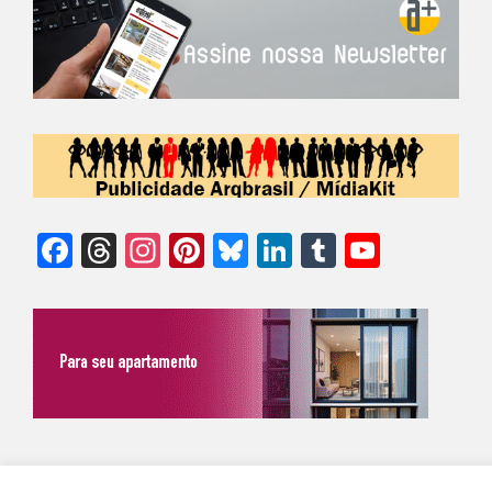
Facebook
Threads
Instagram
Pinterest
Bluesky
LinkedIn
Tumblr
YouTu
Chann
©Biz | São Paulo | Brasil | Arqbrasil: O espaço da arquitetura brasileira |