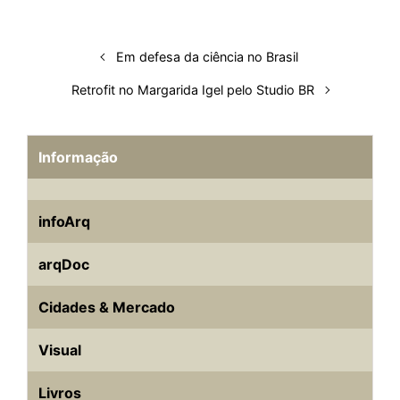
n
k
p
s
t
Em defesa da ciência no Brasil
Retrofit no Margarida Igel pelo Studio BR
Informação
infoArq
arqDoc
Cidades & Mercado
Visual
Livros