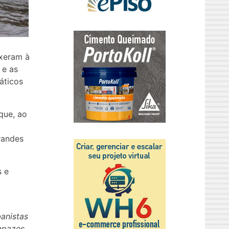
uxeram à
 e as
áticos
que, ao
randes
s e
anistas
apazes