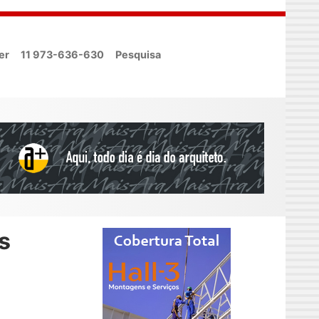
er
11 973-636-630
Pesquisa
s