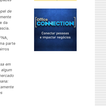
apel de
namente
te da
ascia.
 FNA,
uma parte
irros
asa em
m algum
 mercado
mana:
stamente
es