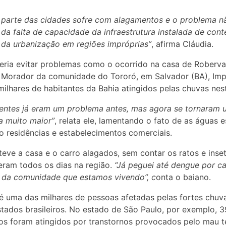
 parte das cidades sofre com alagamentos e o problema n
 da falta de capacidade da infraestrutura instalada de cont
da urbanização em regiões impróprias”
, afirma Cláudia.
eria evitar problemas como o ocorrido na casa de Roberva
 Morador da comunidade do Tororó, em Salvador (BA), Imp
ilhares de habitantes da Bahia atingidos pelas chuvas nes
entes já eram um problema antes, mas agora se tornaram 
a muito maior”
, relata ele, lamentando o fato de as águas 
o residências e estabelecimentos comerciais.
teve a casa e o carro alagados, sem contar os ratos e inse
feram todos os dias na região.
“Já peguei até dengue por c
 da comunidade que estamos vivendo”, c
onta o baiano.
é uma das milhares de pessoas afetadas pelas fortes chuv
stados brasileiros. No estado de São Paulo, por exemplo, 3
os foram atingidos por transtornos provocados pelo mau 