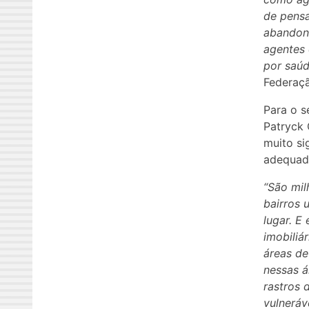
de pensa
abandono
agentes 
por saúd
Federaçã
Para o s
Patryck 
muito si
adequad
“São mil
bairros 
lugar. E
imobiliá
áreas de
nessas á
rastros 
vulneráv