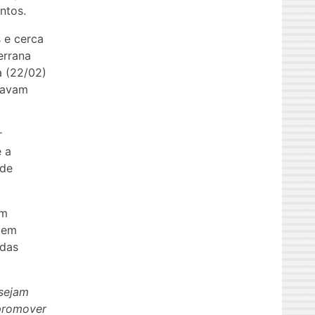
ntos.
 e cerca
errana
a (22/02)
nuavam
r
é a
 de
am
odem
 das
 sejam
 promover