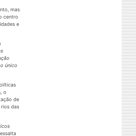
ento, mas
o centro
idades e
s
as
ação
 o único
líticas
, o
ntação de
rios das
icos
ressalta