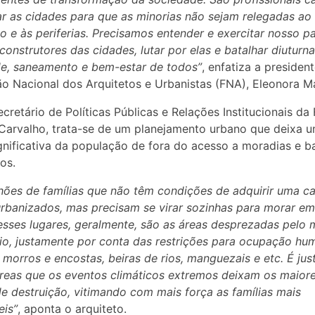
r as cidades para que as minorias não sejam relegadas ao
 e às periferias. Precisamos entender e exercitar nosso p
construtores das cidades, lutar por elas e batalhar diutur
e, saneamento e bem-estar de todos”
, enfatiza a presiden
o Nacional dos Arquitetos e Urbanistas (FNA), Eleonora M
ecretário de Políticas Públicas e Relações Institucionais da
Carvalho, trata-se de um planejamento urbano que deixa 
gnificativa da população de fora do acesso a moradias e ba
os.
hões de famílias que não têm condições de adquirir uma c
urbanizados, mas precisam se virar sozinhas para morar e
 esses lugares, geralmente, são as áreas desprezadas pelo
rio, justamente por conta das restrições para ocupação hu
 morros e encostas, beiras de rios, manguezais e etc. É ju
reas que os eventos climáticos extremos deixam os maior
de destruição, vitimando com mais força as famílias mais
eis”
, aponta o arquiteto.