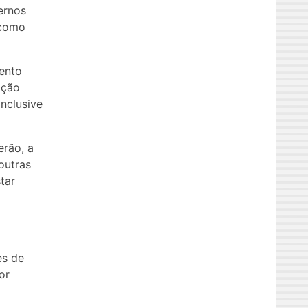
ernos
 como
mento
ação
nclusive
erão, a
 outras
tar
es de
or