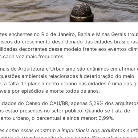
tes enchentes no Rio de Janeiro, Bahia e Minas Gerais tro
riscos do crescimento desordenado das cidades brasileiras
ilidades decorrentes desse modelo frente aos eventos clim
 cada vez mais frequentes.
onais de Arquitetura e Urbanismo são unânimes em afirmar 
questões ambientais relacionadas à deterioração do meio
, a falta de planejamento urbano nas cidades é uma das g
veis por episódios e morte todos os anos.
 dados do Censo do CAU/BR, apenas 5,29% dos arquiteto
as estão presentes no setor público. Quando se trata de
ento urbano, o percentual é ainda menor: 3,99%.
as como essas mostram a importância dos arquitetos e urb
ntes de transformação da sociedade. São profissionais c