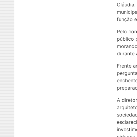
Cláudia.
municipa
função e
Pelo con
público 
morando 
durante 
Frente a
pergunta
enchente
preparad
A direto
arquitet
sociedad
esclarec
investim
cidades.