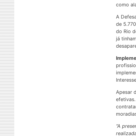
como ala
A Defesa
de 5.770
do Rio d
já tinha
desapare
Impleme
profissi
implemen
Interess
Apesar d
efetivas
contrata
moradias
“A prese
realizad