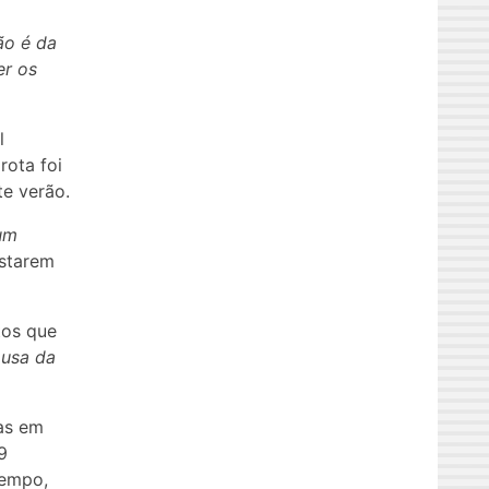
ão é da
er os
l
rota foi
te verão.
um
estarem
tos que
ausa da
as em
9
tempo,