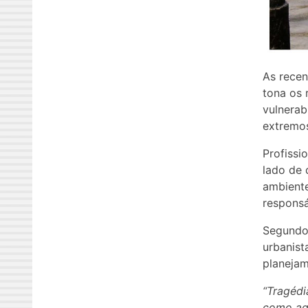
As recen
tona os 
vulnerab
extremos
Profissi
lado de 
ambiente
responsá
Segundo
urbanist
planejam
“Tragédi
como age