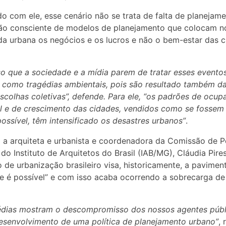
o com ele, esse cenário não se trata de falta de planejam
ão consciente de modelos de planejamento que colocam n
a urbana os negócios e os lucros e não o bem-estar das c
so que a sociedade e a mídia parem de tratar esses evento
como tragédias ambientais, pois são resultado também d
scolhas coletivas”, defende. Para ele, “os padrões de ocup
ial e de crescimento das cidades, vendidos como se fossem
ossível, têm intensificado os desastres urbanos”
.
a arquiteta e urbanista e coordenadora da Comissão de Po
 do Instituto de Arquitetos do Brasil (IAB/MG), Cláudia Pires
 de urbanização brasileiro visa, historicamente, a pavime
e é possível” e com isso acaba ocorrendo a sobrecarga de 
gédias mostram o descompromisso dos nossos agentes públ
senvolvimento de uma política de planejamento urbano”
, 