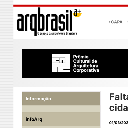
Skip to main content
•CAPA
Fal
Informação
cid
infoArq
01/03/20