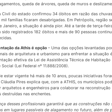
gamentos, queda de árvores, queda de muros e deslizame
 Civil do estado confirmou 34 óbitos em razão das chuvas
 mil famílias ficaram desabrigadas. Em Petrópolis, região s
e Janeiro, a situação é ainda pior. Até a tarde de terça-feir
m sido registrados 182 óbitos e mais de 90 pessoas conti
cidas.
ntação da Athis é opção
– Uma das opções levantadas po
onais de arquitetura e urbanismo para enfrentar a situação 
tação efetiva da Lei de Assistência Técnica de Habitação
e Social (Lei Federal nº 11.888/2008).
e estar vigente há mais de 10 anos, poucas iniciativas for
. Cláudia Pires explica que, com a ATHIS, os municípios p
r arquitetos e engenheiros para colaborar na reconstrução
 destruídas nas enchentes.
nça desses profissionais garantirá que as construções não
as em lugares passíveis de alagamento no futuro, além de