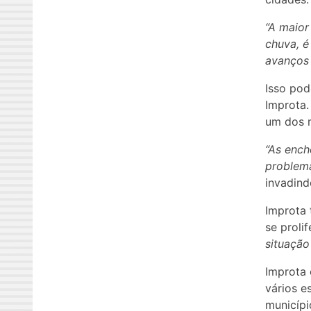
“A maior
chuva, é
avanços 
Isso pod
Improta.
um dos m
“As ench
problem
invadind
Improta 
se proli
situação
Improta 
vários e
municípi