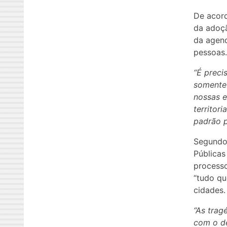
De acord
da adoç
da agend
pessoas.
“É preci
somente 
nossas e
territor
padrão p
Segundo 
Públicas
processo
“tudo qu
cidades.
“As tra
com o de