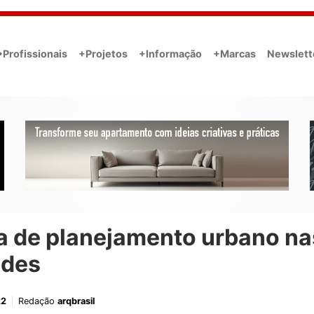
•Profissionais
+Projetos
+Informação
+Marcas
Newslett
ta de planejamento urbano na
ades
22
Redação
arqbrasil