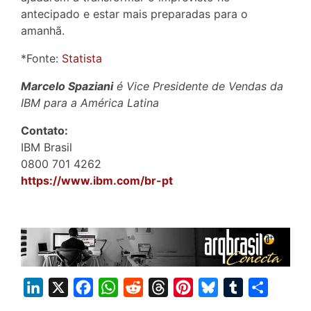
antecipado e estar mais preparadas para o
amanhã.
*Fonte:
Statista
Marcelo Spaziani
é Vice Presidente de Vendas da
IBM para a América Latina
Contato:
IBM Brasil
0800 701 4262
https://www.ibm.com/br-pt
L
X
F
W
R
T
P
B
T
S
i
a
h
e
h
i
l
u
h