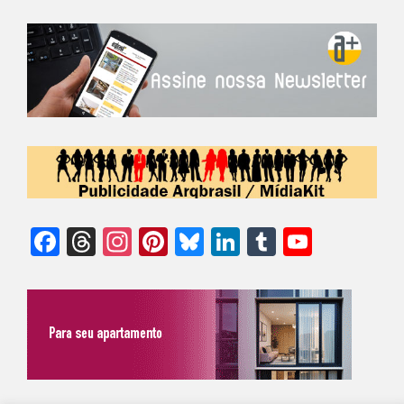
Facebook
Threads
Instagram
Pinterest
Bluesky
LinkedIn
Tumblr
YouTu
Chann