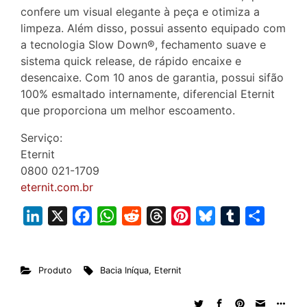
confere um visual elegante à peça e otimiza a
limpeza. Além disso, possui assento equipado com
a tecnologia Slow Down®, fechamento suave e
sistema quick release, de rápido encaixe e
desencaixe. Com 10 anos de garantia, possui sifão
100% esmaltado internamente, diferencial Eternit
que proporciona um melhor escoamento.
Serviço:
Eternit
0800 021-1709
eternit.com.br
L
X
F
W
R
T
P
B
T
S
i
a
h
e
h
i
l
u
h
n
c
a
d
r
n
u
m
a
Produto
Bacia Iníqua
,
Eternit
k
e
t
d
e
t
e
b
r
e
b
s
i
a
e
s
l
e