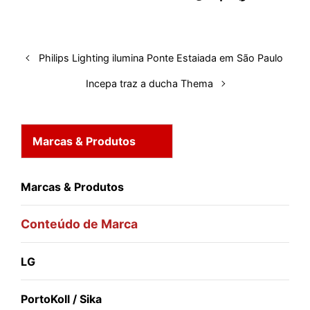
d
o
A
t
d
r
k
r
I
o
p
s
e
y
n
k
p
s
Philips Lighting ilumina Ponte Estaiada em São Paulo
t
Incepa traz a ducha Thema
Marcas & Produtos
Marcas & Produtos
Conteúdo de Marca
LG
PortoKoll / Sika