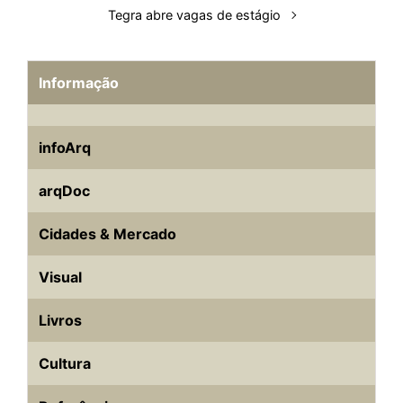
Tegra abre vagas de estágio
Informação
infoArq
arqDoc
Cidades & Mercado
Visual
Livros
Cultura