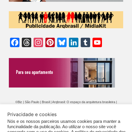
Facebook
Threads
Instagram
Pinterest
Bluesky
LinkedIn
Tumblr
YouTu
Chann
©Biz | São Paulo | Brasil | Arqbrasil: O espaço da arquitetura brasileira |
Expediente
|
Contato
|
Newsletter
/
PolíticaDePrivacidade
/
CONDIÇÕES
Privacidade e cookies
GERAIS DE PUBLICAÇÃO (CGP
)
Nós e os nossos parceiros usamos cookies para manter a
funcinalidade da publicação. Ao utilizar o nosso site você