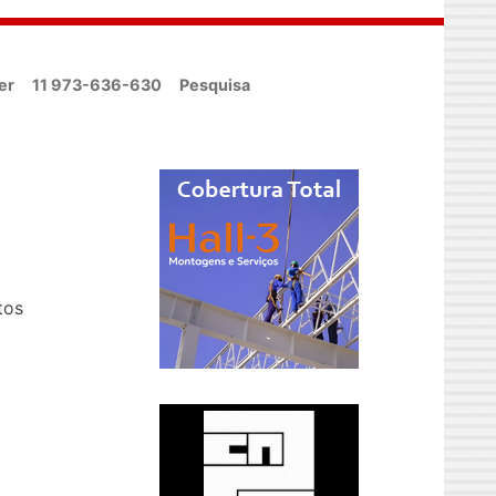
er
11 973-636-630
Pesquisa
tos