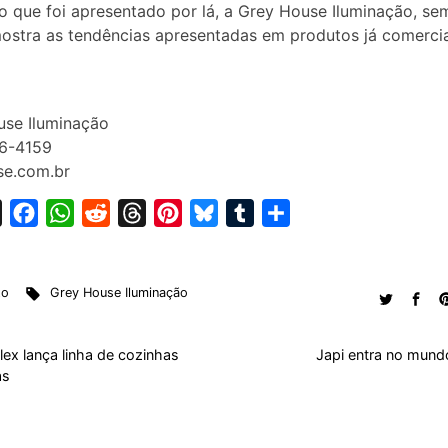
 o que foi apresentado por lá, a Grey House Iluminação, se
mostra as tendências apresentadas em produtos já comerci
use Iluminação
36-4159
se.com.br
X
F
W
R
T
P
B
T
S
a
h
e
h
i
l
u
h
c
a
d
r
n
u
m
a
to
Grey House Iluminação
e
t
d
e
t
e
b
r
b
s
i
a
e
s
l
e
o
A
t
d
r
k
r
lex lança linha de cozinhas
Japi entra no mundo
as
o
p
s
e
y
k
p
s
t