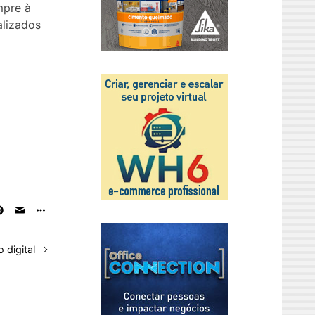
mpre à
alizados
 digital