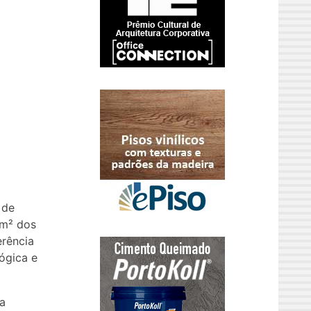
 de
0m² dos
erência
ógica e
a