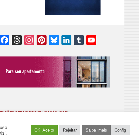
Facebook
Threads
Instagram
Pinterest
Bluesky
LinkedIn
Tumblr
YouTube
Channel
DIÇÕES GERAIS DE PUBLICAÇÃO (CGP
)
 uso
OK. Aceito
Rejeitar
Saiba+mais
Config
is".