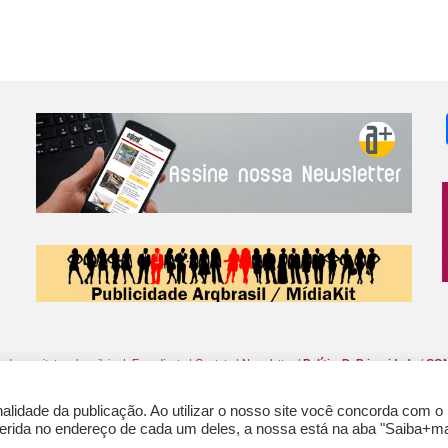
o da arquitetura brasileira |
Expediente
|
Contato
|
Newsletter
/
PolíticaDePrivacidade
/
CON
lidade da publicação. Ao utilizar o nosso site você concorda com o
nferida no endereço de cada um deles, a nossa está na aba "Saiba+ma