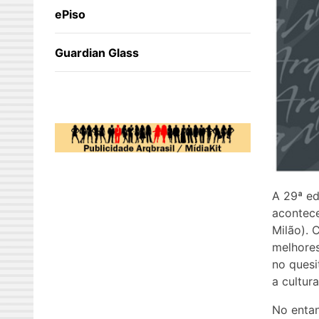
ePiso
Guardian Glass
A 29ª ed
acontece
Milão).
melhores
no quesi
a cultur
No enta