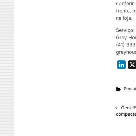
conferir
frente, 
na loja.
Serviço:
Grey Ho
(41) 33
greyhou
L
i
n
Produ
k
e
d
GenialF
compact
I
n