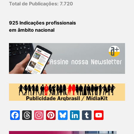
Total de Publicações:
7.720
925 Indicações profissionais
em âmbito nacional
Facebook
Threads
Instagram
Pinterest
Bluesky
LinkedIn
Tumblr
YouTu
Chann