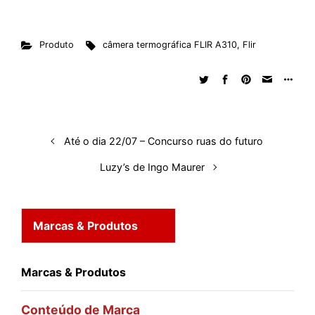
i
a
h
e
h
i
l
u
h
n
c
a
d
r
n
u
m
a
Produto
câmera termográfica FLIR A310
,
Flir
k
e
t
d
e
t
e
b
r
e
b
s
i
a
e
s
l
e
d
o
A
t
d
r
k
r
I
o
p
s
e
y
n
k
p
s
Até o dia 22/07 – Concurso ruas do futuro
t
Luzy’s de Ingo Maurer
Marcas & Produtos
Marcas & Produtos
Conteúdo de Marca