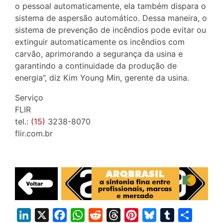
o pessoal automaticamente, ela também dispara o
sistema de aspersão automático. Dessa maneira, o
sistema de prevenção de incêndios pode evitar ou
extinguir automaticamente os incêndios com
carvão, aprimorando a segurança da usina e
garantindo a continuidade da produção de
energia”, diz Kim Young Min, gerente da usina.
Serviço
FLIR
tel.:
(15)
3238-8070
flir.com.br
L
X
F
W
R
T
P
B
T
S