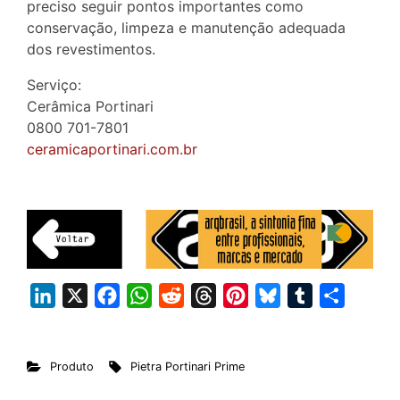
preciso seguir pontos importantes como
conservação, limpeza e manutenção adequada
dos revestimentos.
Serviço:
Cerâmica Portinari
0800 701-7801
ceramicaportinari.com.br
L
X
F
W
R
T
P
B
T
S
i
a
h
e
h
i
l
u
h
n
c
a
d
r
n
u
m
a
Produto
Pietra Portinari Prime
k
e
t
d
e
t
e
b
r
e
b
s
i
a
e
s
l
e