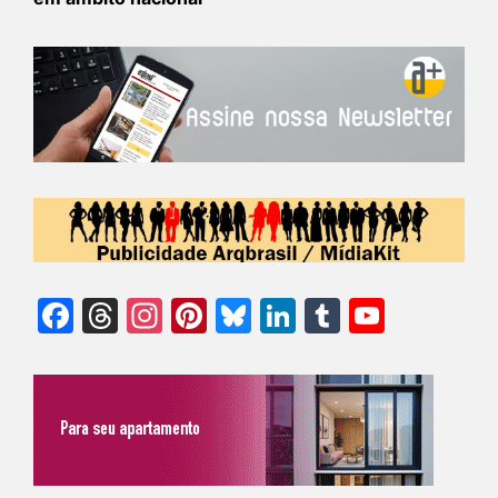
Facebook
Threads
Instagram
Pinterest
Bluesky
LinkedIn
Tumblr
YouTu
Chann