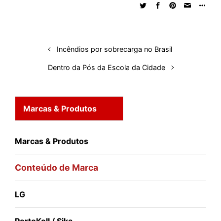
d
o
A
t
d
r
k
r
I
o
p
s
e
y
n
k
p
s
Incêndios por sobrecarga no Brasil
t
Dentro da Pós da Escola da Cidade
Marcas & Produtos
Marcas & Produtos
Conteúdo de Marca
LG
PortoKoll / Sika