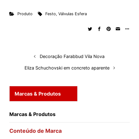
n
c
a
d
r
n
u
m
a
Produto
Festo
,
Válvulas Esfera
k
e
t
d
e
t
e
b
r
e
b
s
i
a
e
s
l
e
d
o
A
t
d
r
k
r
I
o
p
s
e
y
n
k
p
s
Decoração Farabbud Vila Nova
t
Eliza Schuchovski em concreto aparente
Marcas & Produtos
Marcas & Produtos
Conteúdo de Marca