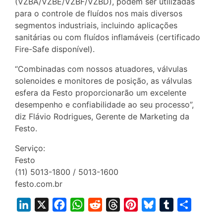
(VZBA/VZBE/VZBF/VZBD), podem ser utilizadas
para o controle de fluídos nos mais diversos
segmentos industriais, incluindo aplicações
sanitárias ou com fluídos inflamáveis (certificado
Fire-Safe disponível).
“Combinadas com nossos atuadores, válvulas
solenoides e monitores de posição, as válvulas
esfera da Festo proporcionarão um excelente
desempenho e confiabilidade ao seu processo”,
diz Flávio Rodrigues, Gerente de Marketing da
Festo.
Serviço:
Festo
(11) 5013-1800 / 5013-1600
festo.com.br
L
X
F
W
R
T
P
B
T
S
i
a
h
e
h
i
l
u
h