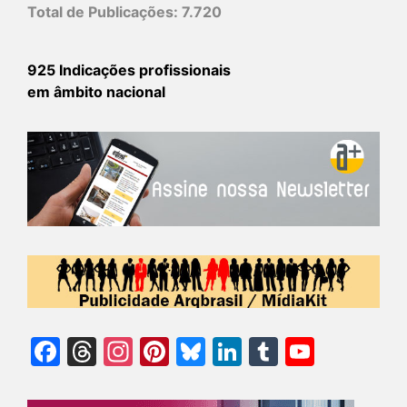
Total de Publicações:
7.720
925 Indicações profissionais
em âmbito nacional
Facebook
Threads
Instagram
Pinterest
Bluesky
LinkedIn
Tumblr
YouTu
Chann