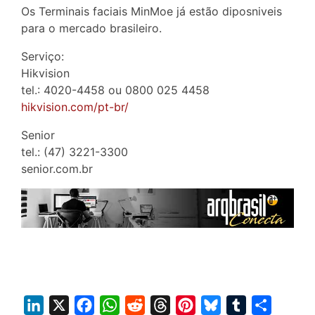
Os Terminais faciais MinMoe já estão diposniveis
para o mercado brasileiro.
Serviço:
Hikvision
tel.: 4020-4458 ou 0800 025 4458
hikvision.com/pt-br/
Senior
tel.: (47) 3221-3300
senior.com.br
L
X
F
W
R
T
P
B
T
S