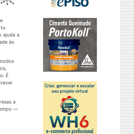
 e
to.
y ajuda a
dade às
ômodos
os,
o. É
crever
resas a
 tempo —