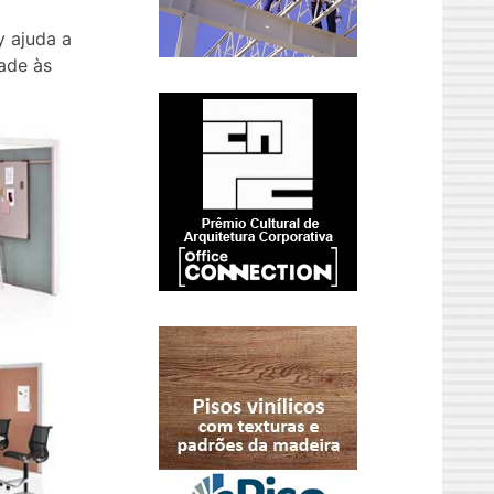
y ajuda a
dade às