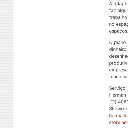
A adapta
faz algu
trabalho
no espaç
espaços
O plano 
dinheiro
desenhad
produtiv
empresa
funciona
Serviço:
Herman M
(11) 406
Showroon
hermanmi
store.he