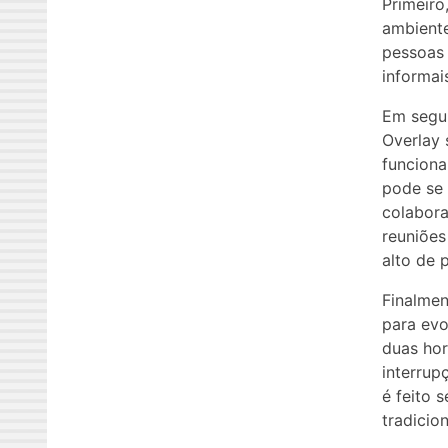
Primeiro
ambiente
pessoas 
informai
Em segun
Overlay 
funciona
pode se 
colabora
reuniõe
alto de 
Finalmen
para evo
duas ho
interrup
é feito 
tradicio