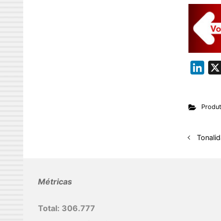
L
i
n
Produ
k
e
d
Tonali
I
n
Métricas
Total:
306.777