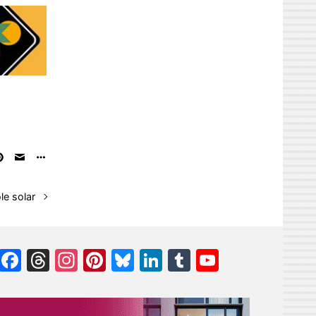
le solar
Facebook
Threads
Instagram
Pinterest
Bluesky
LinkedIn
Tumblr
YouTube
Channel