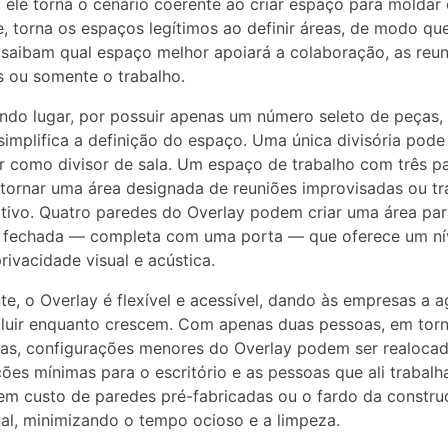
, ele torna o cenário coerente ao criar espaço para moldar
, torna os espaços legítimos ao definir áreas, de modo qu
saibam qual espaço melhor apoiará a colaboração, as reun
s ou somente o trabalho.
do lugar, por possuir apenas um número seleto de peças,
simplifica a definição do espaço. Uma única divisória pode
r como divisor de sala. Um espaço de trabalho com três p
tornar uma área designada de reuniões improvisadas ou tr
tivo. Quatro paredes do Overlay podem criar uma área par
s fechada — completa com uma porta — que oferece um ní
privacidade visual e acústica.
te, o Overlay é flexível e acessível, dando às empresas a a
luir enquanto crescem. Com apenas duas pessoas, em tor
ras, configurações menores do Overlay podem ser realoca
ções mínimas para o escritório e as pessoas que ali trabalh
sem custo de paredes pré-fabricadas ou o fardo da constr
nal, minimizando o tempo ocioso e a limpeza.