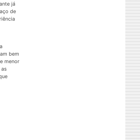
ante já
paço de
riência
a
ejam bem
de menor
 as
que