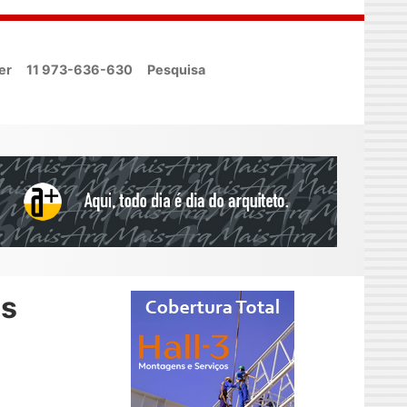
er
11 973-636-630
Pesquisa
is