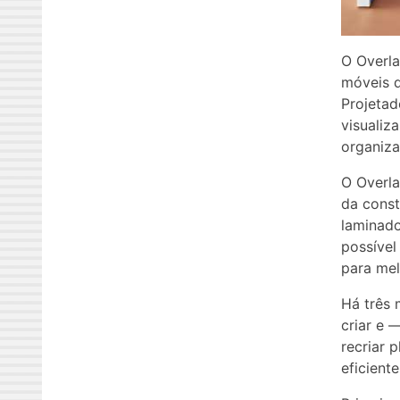
O Overla
móveis q
Projetad
visualiz
organiza
O Overla
da const
laminado
possível
para mel
Há três 
criar e
recriar 
eficiente