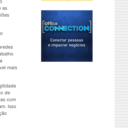
 o
e as
iões
 o
aredes
abalho
a
vel mais
gilidade
no de
das com
am. Isso
ução